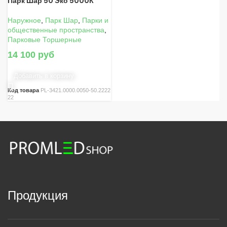
Парк Шар 50 Эко 5000К
Наружное
,
Парк Шар
,
Парки и
общественные пространства
,
Парковые Торшерные
14 100
руб
Добавить в корзину
Код товара
PL-3421.0000.0050-50.2222
22
Продукция