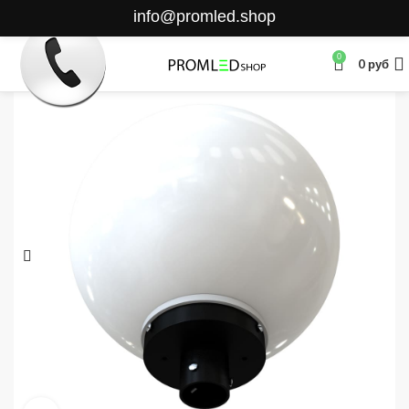
info@promled.shop
0
0
руб