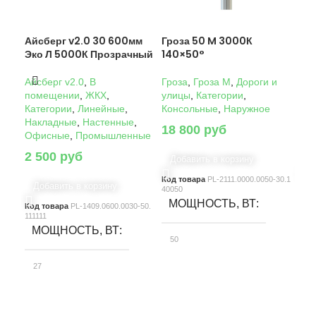
Айсберг v2.0 30 600мм
Гроза 50 M 3000К
Гро
Эко Л 5000К Прозрачный
140×50°
14
Айсберг v2.0
,
В
Гроза
,
Гроза M
,
Дороги и
Гро
помещении
,
ЖКХ
,
улицы
,
Категории
,
ули
Категории
,
Линейные
,
Консольные
,
Наружное
Кон
Накладные
,
Настенные
,
18 800
руб
22
Офисные
,
Промышленные
2 500
руб
Добавить в корзину
Д
Код товара
PL-2111.0000.0050-30.1
Код
Добавить в корзину
40050
4005
МОЩНОСТЬ, ВТ
М
Код товара
PL-1409.0600.0030-50.
111111
МОЩНОСТЬ, ВТ
50
10
27
СВЕТОВОЙ ПОТОК, ЛМ
С
СВЕТОВОЙ ПОТОК, ЛМ
7580
15