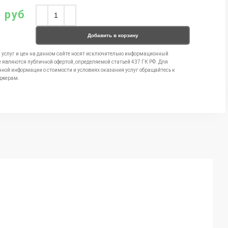
0
руб
Добавить в корзину
 услуг и цен на данном сайте носят исключительно информационный
е являются публичной офертой, определяемой статьей 437 ГК РФ. Для
чной информации о стоимости и условиях оказания услуг обращайтесь к
джерам.