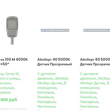
оза 100 M 4000К
Айсберг 40 5000К
Айсберг 60 500
0×50°
Датчик Прозрачный
Датчик Прозрач
за
,
Гроза M
,
C датчиком
C датчиком
оги и улицы
,
движения
,
Айсберг
,
движения
,
Айсбер
егории
,
Айсберг Датчик
,
В
Айсберг Датчик
,
В
нсольные
,
помещении
,
помещении
,
ружное
Категории
,
Категории
,
Линейные
,
Линейные
,
 900
руб
Накладные
,
Накладные
,
Настенные
,
Настенные
,
обавить в корзину