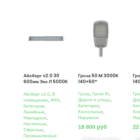
Айсберг v2.0 30
Гроза 50 M 3000К
Гр
600мм Эко Л 5000К
140×50°
14
Прозрачный
Гроза
,
Гроза M
,
Гро
Айсберг v2.0
,
В
Дороги и улицы
,
Дор
помещении
,
ЖКХ
,
Категории
,
Кат
Категории
,
Консольные
,
Ко
Линейные
,
Наружное
На
Накладные
,
Настенные
,
18 800
руб
22
Офисные
,
Промышленные
Добавить в корзину
Д