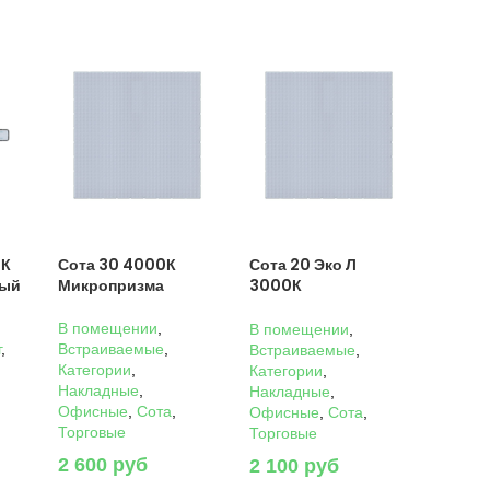
0К
Сота 30 4000К
Сота 20 Эко Л
ный
Микропризма
3000К
Микропризма
В помещении
,
В помещении
,
г
,
Встраиваемые
,
Встраиваемые
,
Категории
,
Категории
,
Накладные
,
Накладные
,
Офисные
,
Сота
,
Офисные
,
Сота
,
Торговые
Торговые
2 600
руб
2 100
руб