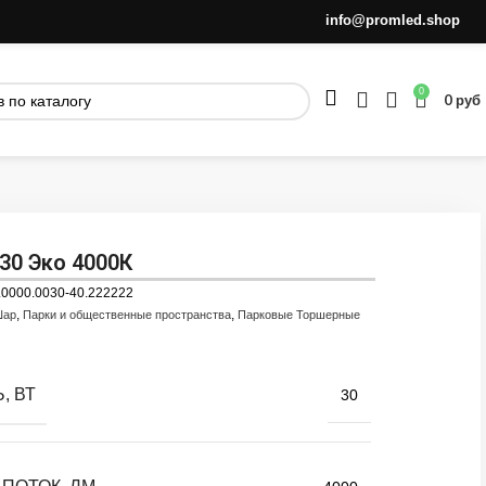
info@promled.shop
0
0
руб
30 Эко 4000К
.0000.0030-40.222222
,
,
Шар
Парки и общественные пространства
Парковые Торшерные
, ВТ
30