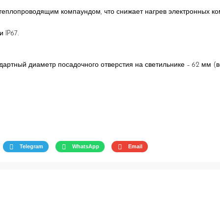
 теплопроводящим компаундом, что снижает нагрев электронных ком
 IP67.
дартный диаметр посадочного отверстия на светильнике – 62 мм (в
Telegram
WhatsApp
Email