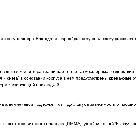
:
ия форм-факторе. Благодаря шарообразному опаловому рассеиват
овой краской, которая защищает его от атмосферных воздействий.
 и снега) в основании корпуса в нем предусмотрены дренажные от
герметизирующей прокладкой.
а алюминиевой подложке – от 4 до 6 штук в зависимости от мощно
ого светотехнического пластика (ПММА), устойчивого к УФ-излучен