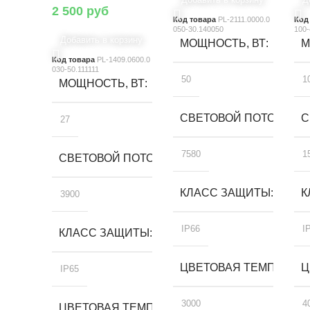
2 500
руб
Код товара
PL-2111.0000.0
Код
050-30.140050
100-
Добавить в корзину
МОЩНОСТЬ, ВТ
М
Код товара
PL-1409.0600.0
030-50.111111
50
1
МОЩНОСТЬ, ВТ
СВЕТОВОЙ ПОТОК, ЛМ
С
27
7580
1
СВЕТОВОЙ ПОТОК, ЛМ
КЛАСС ЗАЩИТЫ
К
3900
IP66
I
КЛАСС ЗАЩИТЫ
ЦВЕТОВАЯ ТЕМПЕРАТУР
Ц
IP65
3000
4
ЦВЕТОВАЯ ТЕМПЕРАТУРА, К