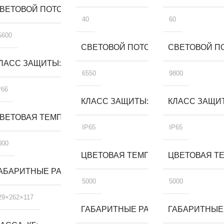
ВЕТОВОЙ ПОТОК, ЛМ
40
60
5600
СВЕТОВОЙ ПОТОК, ЛМ
СВЕТОВОЙ ПО
ЛАСС ЗАЩИТЫ
6550
9800
P66
КЛАСС ЗАЩИТЫ
КЛАСС ЗАЩИ
А, К
ВЕТОВАЯ ТЕМПЕРАТУРА, К
IP65
IP65
000
ЦВЕТОВАЯ ТЕМПЕРАТУРА, К
ЦВЕТОВАЯ ТЕ
, ММ
АБАРИТНЫЕ РАЗМЕРЫ, ММ
5000
5000
29×262×117
ГАБАРИТНЫЕ РАЗМЕРЫ, ММ
ГАБАРИТНЫЕ