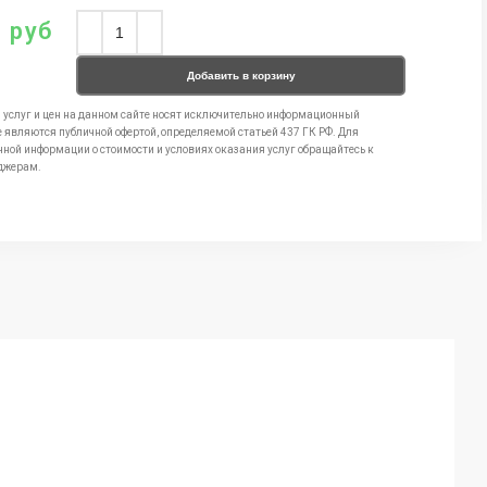
0
руб
Добавить в корзину
 услуг и цен на данном сайте носят исключительно информационный
е являются публичной офертой, определяемой статьей 437 ГК РФ. Для
чной информации о стоимости и условиях оказания услуг обращайтесь к
джерам.