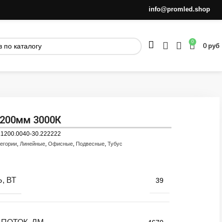
info@promled.shop
0
0
руб
1200мм 3000К
.1200.0040-30.222222
,
,
,
,
тегории
Линейные
Офисные
Подвесные
Тубус
, ВТ
39