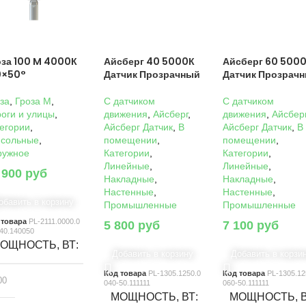
оза 100 M 4000К
Айсберг 40 5000К
Айсберг 60 500
0×50°
Датчик Прозрачный
Датчик Прозрач
за
,
Гроза M
,
C датчиком
C датчиком
оги и улицы
,
движения
,
Айсберг
,
движения
,
Айсбер
егории
,
Айсберг Датчик
,
В
Айсберг Датчик
,
В
нсольные
,
помещении
,
помещении
,
ружное
Категории
,
Категории
,
Линейные
,
Линейные
,
 900
руб
Накладные
,
Накладные
,
Настенные
,
Настенные
,
обавить в корзину
Промышленные
Промышленные
 товара
PL-2111.0000.0
5 800
руб
7 100
руб
40.140050
ОЩНОСТЬ, ВТ
Добавить в корзину
Добавить в корзи
Код товара
PL-1305.1250.0
Код товара
PL-1305.12
00
040-50.111111
060-50.111111
МОЩНОСТЬ, ВТ
МОЩНОСТЬ, 