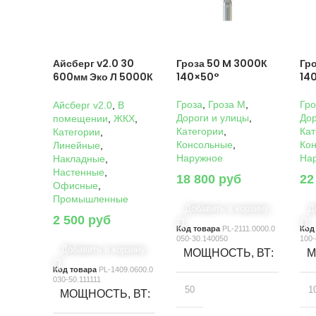
Айсберг v2.0 30
Гроза 50 M 3000К
Гр
600мм Эко Л 5000К
140×50°
14
Прозрачный
Гроза
,
Гроза M
,
Гро
Айсберг v2.0
,
В
Дороги и улицы
,
Дор
помещении
,
ЖКХ
,
Категории
,
Кат
Категории
,
Консольные
,
Ко
Линейные
,
Наружное
На
Накладные
,
Настенные
,
18 800
руб
22
Офисные
,
Промышленные
Добавить в корзину
Д
2 500
руб
Код товара
PL-2111.0000.0
Код
050-30.140050
100-
Добавить в корзину
МОЩНОСТЬ, ВТ
М
Код товара
PL-1409.0600.0
030-50.111111
50
1
МОЩНОСТЬ, ВТ