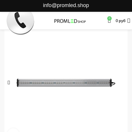
info@promled.shop
0
0
руб