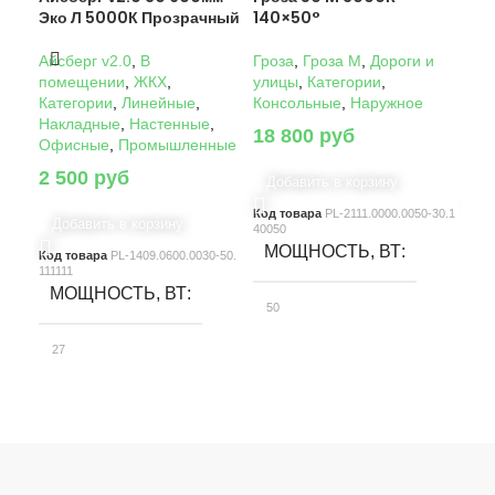
Эко Л 5000К Прозрачный
140×50°
14
Айсберг v2.0
,
В
Гроза
,
Гроза M
,
Дороги и
Гро
помещении
,
ЖКХ
,
улицы
,
Категории
,
ули
Категории
,
Линейные
,
Консольные
,
Наружное
Кон
Накладные
,
Настенные
,
18 800
руб
22
Офисные
,
Промышленные
2 500
руб
Добавить в корзину
Д
Код товара
PL-2111.0000.0050-30.1
Код
Добавить в корзину
40050
4005
МОЩНОСТЬ, ВТ
М
Код товара
PL-1409.0600.0030-50.
111111
МОЩНОСТЬ, ВТ
50
10
27
СВЕТОВОЙ ПОТОК, ЛМ
С
СВЕТОВОЙ ПОТОК, ЛМ
7580
15
3900
КЛАСС ЗАЩИТЫ
К