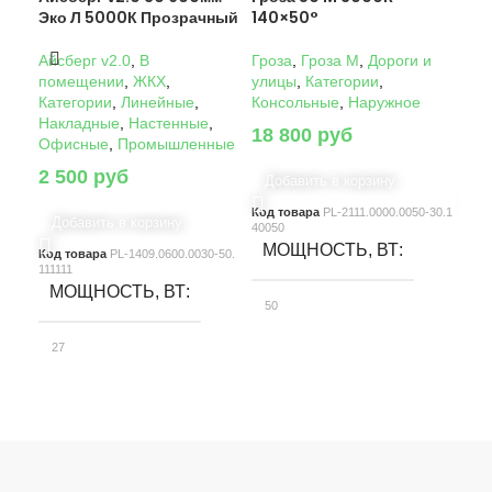
Эко Л 5000К Прозрачный
140×50°
14
Айсберг v2.0
,
В
Гроза
,
Гроза M
,
Дороги и
Гро
помещении
,
ЖКХ
,
улицы
,
Категории
,
ули
Категории
,
Линейные
,
Консольные
,
Наружное
Кон
Накладные
,
Настенные
,
18 800
руб
22
Офисные
,
Промышленные
2 500
руб
Добавить в корзину
Д
Код товара
PL-2111.0000.0050-30.1
Код
Добавить в корзину
40050
4005
МОЩНОСТЬ, ВТ
М
Код товара
PL-1409.0600.0030-50.
111111
МОЩНОСТЬ, ВТ
50
10
27
СВЕТОВОЙ ПОТОК, ЛМ
С
СВЕТОВОЙ ПОТОК, ЛМ
7580
15
3900
КЛАСС ЗАЩИТЫ
К