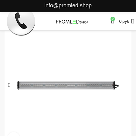
info@promled.shop
0
0
руб