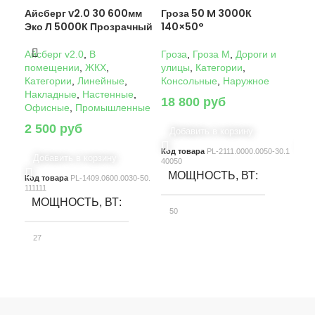
Айсберг v2.0 30 600мм
Гроза 50 M 3000К
Гро
Эко Л 5000К Прозрачный
140×50°
14
Айсберг v2.0
,
В
Гроза
,
Гроза M
,
Дороги и
Гро
помещении
,
ЖКХ
,
улицы
,
Категории
,
ули
Категории
,
Линейные
,
Консольные
,
Наружное
Кон
Накладные
,
Настенные
,
18 800
руб
22
Офисные
,
Промышленные
2 500
руб
Добавить в корзину
Д
Код товара
PL-2111.0000.0050-30.1
Код
Добавить в корзину
40050
4005
МОЩНОСТЬ, ВТ
М
Код товара
PL-1409.0600.0030-50.
111111
МОЩНОСТЬ, ВТ
50
10
27
СВЕТОВОЙ ПОТОК, ЛМ
С
СВЕТОВОЙ ПОТОК, ЛМ
7580
15
3900