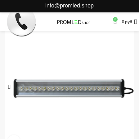
info@promled.shop
0
0
руб