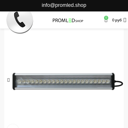
info@promled.shop
0
0
руб