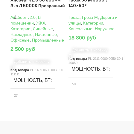
Айсберг v2.0 30 600мм
Гроза 50 M 3000К
Гро
Эко Л 5000К Прозрачный
140×50°
14
Айсберг v2.0
,
В
Гроза
,
Гроза M
,
Дороги и
Гро
помещении
,
ЖКХ
,
улицы
,
Категории
,
ули
Категории
,
Линейные
,
Консольные
,
Наружное
Кон
Накладные
,
Настенные
,
18 800
руб
22
Офисные
,
Промышленные
2 500
руб
Добавить в корзину
Д
Код товара
PL-2111.0000.0050-30.1
Код
Добавить в корзину
40050
4005
МОЩНОСТЬ, ВТ
М
Код товара
PL-1409.0600.0030-50.
111111
МОЩНОСТЬ, ВТ
50
10
27
СВЕТОВОЙ ПОТОК, ЛМ
С
СВЕТОВОЙ ПОТОК, ЛМ
7580
15
3900
КЛАСС ЗАЩИТЫ
К