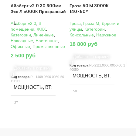
Айсберг v2.0 30 600мм
Гроза 50 M 3000К
Гро
Эко Л 5000К Прозрачный
140×50°
14
Айсберг v2.0
,
В
Гроза
,
Гроза M
,
Дороги и
Гро
помещении
,
ЖКХ
,
улицы
,
Категории
,
ули
Категории
,
Линейные
,
Консольные
,
Наружное
Кон
Накладные
,
Настенные
,
18 800
руб
22
Офисные
,
Промышленные
2 500
руб
Добавить в корзину
Д
Код товара
PL-2111.0000.0050-30.1
Код
Добавить в корзину
40050
4005
МОЩНОСТЬ, ВТ
М
Код товара
PL-1409.0600.0030-50.
111111
МОЩНОСТЬ, ВТ
50
10
27
СВЕТОВОЙ ПОТОК, ЛМ
С
СВЕТОВОЙ ПОТОК, ЛМ
7580
15
3900