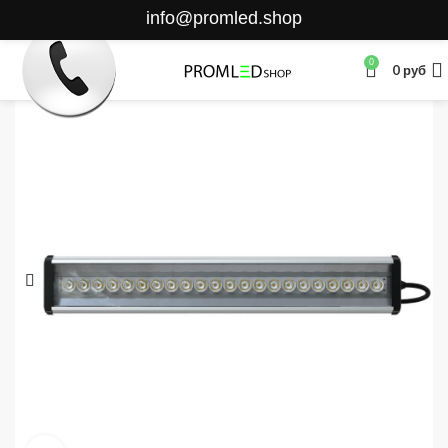
info@promled.shop
0
0
руб