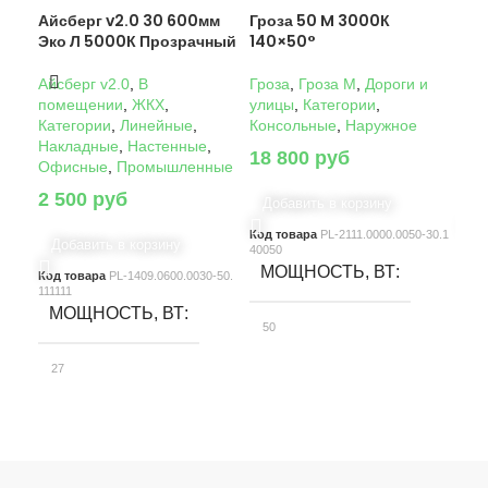
Айсберг v2.0 30 600мм
Гроза 50 M 3000К
Гро
Эко Л 5000К Прозрачный
140×50°
14
Айсберг v2.0
,
В
Гроза
,
Гроза M
,
Дороги и
Гро
помещении
,
ЖКХ
,
улицы
,
Категории
,
ули
Категории
,
Линейные
,
Консольные
,
Наружное
Кон
Накладные
,
Настенные
,
18 800
руб
22
Офисные
,
Промышленные
2 500
руб
Добавить в корзину
Д
Код товара
PL-2111.0000.0050-30.1
Код
Добавить в корзину
40050
4005
МОЩНОСТЬ, ВТ
М
Код товара
PL-1409.0600.0030-50.
111111
МОЩНОСТЬ, ВТ
50
10
27
СВЕТОВОЙ ПОТОК, ЛМ
С
СВЕТОВОЙ ПОТОК, ЛМ
7580
15
3900