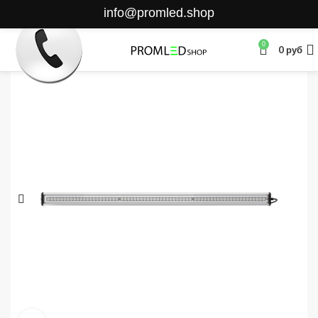
info@promled.shop
0
0
руб