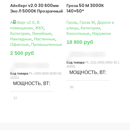
Айсберг v2.0 30 600мм
Гроза 50 M 3000К
Гро
Эко Л 5000К Прозрачный
140×50°
14
Айсберг v2.0
,
В
Гроза
,
Гроза M
,
Дороги и
Гро
помещении
,
ЖКХ
,
улицы
,
Категории
,
ули
Категории
,
Линейные
,
Консольные
,
Наружное
Кон
Накладные
,
Настенные
,
18 800
руб
22
Офисные
,
Промышленные
2 500
руб
Добавить в корзину
Д
Код товара
PL-2111.0000.0050-30.1
Код
Добавить в корзину
40050
4005
МОЩНОСТЬ, ВТ
М
Код товара
PL-1409.0600.0030-50.
111111
МОЩНОСТЬ, ВТ
50
10
27
СВЕТОВОЙ ПОТОК, ЛМ
С
СВЕТОВОЙ ПОТОК, ЛМ
7580
15
3900