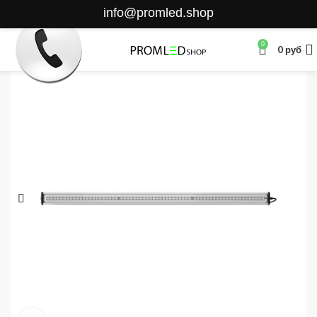
info@promled.shop
0
0
руб