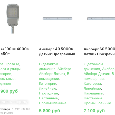
оза 100 M 4000К
Айсберг 40 5000К
Айсберг 60 500
0×50°
Датчик Прозрачный
Датчик Прозрач
за
,
Гроза M
,
C датчиком
C датчиком
оги и улицы
,
движения
,
Айсберг
,
движения
,
Айсбер
егории
,
Айсберг Датчик
,
В
Айсберг Датчик
,
В
нсольные
,
помещении
,
помещении
,
ружное
Категории
,
Категории
,
Линейные
,
Линейные
,
 900
руб
Накладные
,
Накладные
,
Настенные
,
Настенные
,
обавить в корзину
Промышленные
Промышленные
 товара
PL-2111.0000.0
5 800
руб
7 100
руб
40.140050