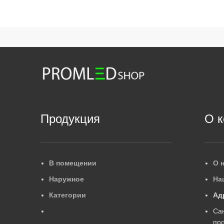
Продукция
О 
В помещении
О 
Наружное
На
Категории
Ад
Са
про