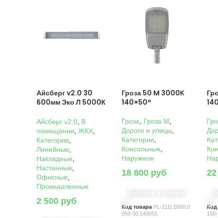
Айсберг v2.0 30
Гроза 50 M 3000К
Гр
600мм Эко Л 5000К
140×50°
14
Прозрачный
Гроза
,
Гроза M
,
Гро
Айсберг v2.0
,
В
Дороги и улицы
,
Дор
помещении
,
ЖКХ
,
Категории
,
Кат
Категории
,
Консольные
,
Ко
Линейные
,
Наружное
На
Накладные
,
Настенные
,
18 800
руб
22
Офисные
,
Промышленные
Добавить в корзину
Д
2 500
руб
Код товара
PL-2111.0000.0
Код
050-30.140050
100-