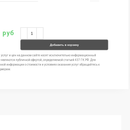
0
руб
Добавить в корзину
 услуг и цен на данном сайте носят исключительно информационный
е являются публичной офертой, определяемой статьей 437 ГК РФ. Для
чной информации о стоимости и условиях оказания услуг обращайтесь к
джерам.