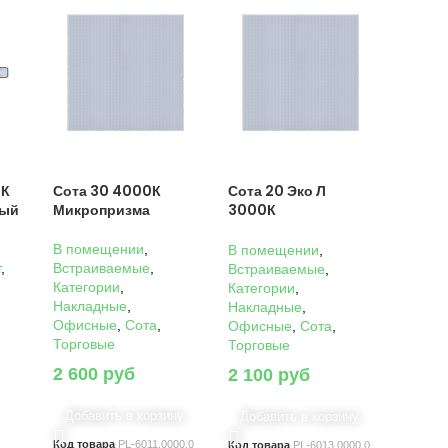
0К
Сота 30 4000К
Сота 20 Эко Л
ный
Микропризма
3000К
Микропризма
В помещении
,
В помещении
,
г
,
Встраиваемые
,
Встраиваемые
,
Категории
,
Категории
,
Накладные
,
Накладные
,
Офисные
,
Сота
,
Офисные
,
Сота
,
Торговые
Торговые
2 600
руб
2 100
руб
Добавить в корзину
Добавить в корзину
Код товара
PL-6011.0000.0
Код товара
PL-6013.0000.0