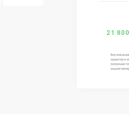
21 80
Все описания
характер и н
получения то
нашим мене