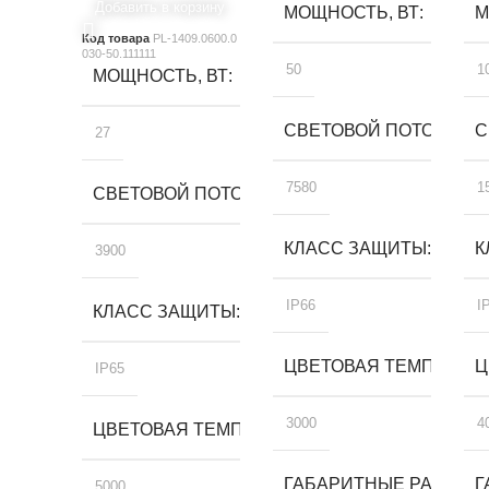
Добавить в корзину
МОЩНОСТЬ, ВТ
М
Код товара
PL-1409.0600.0
030-50.111111
50
1
МОЩНОСТЬ, ВТ
СВЕТОВОЙ ПОТОК, ЛМ
С
27
7580
1
СВЕТОВОЙ ПОТОК, ЛМ
КЛАСС ЗАЩИТЫ
К
3900
IP66
I
КЛАСС ЗАЩИТЫ
ЦВЕТОВАЯ ТЕМПЕРАТУР
Ц
IP65
3000
4
ЦВЕТОВАЯ ТЕМПЕРАТУРА, К
ГАБАРИТНЫЕ РАЗМЕРЫ
Г
5000