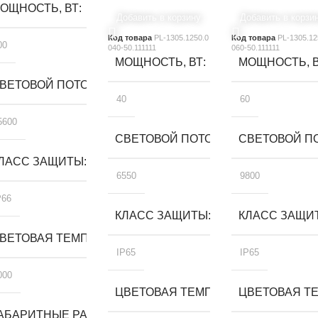
ОЩНОСТЬ, ВТ
Добавить в корзину
Добавить в корзи
Код товара
PL-1305.1250.0
Код товара
PL-1305.12
00
040-50.111111
060-50.111111
МОЩНОСТЬ, ВТ
МОЩНОСТЬ, 
ВЕТОВОЙ ПОТОК, ЛМ
40
60
5600
СВЕТОВОЙ ПОТОК, ЛМ
СВЕТОВОЙ ПО
ЛАСС ЗАЩИТЫ
6550
9800
P66
КЛАСС ЗАЩИТЫ
КЛАСС ЗАЩИ
А, К
ВЕТОВАЯ ТЕМПЕРАТУРА, К
IP65
IP65
000
ЦВЕТОВАЯ ТЕМПЕРАТУРА, К
ЦВЕТОВАЯ ТЕ
, ММ
АБАРИТНЫЕ РАЗМЕРЫ, ММ