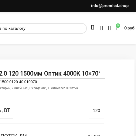
info@promled.shop
0
0
руб
2.0 120 1500мм Оптик 4000К 10×70°
.1500.0120-40.010070
,
,
,
тегории
Линейные
Складские
Т-Линия v2.0 Оптик
, ВТ
120