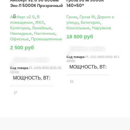
Айсберг v2.0 30 600мм
Гроза 50 M 3000К
Гро
Эко Л 5000К Прозрачный
140×50°
14
Айсберг v2.0
,
В
Гроза
,
Гроза M
,
Дороги и
Гро
помещении
,
ЖКХ
,
улицы
,
Категории
,
ули
Категории
,
Линейные
,
Консольные
,
Наружное
Кон
Накладные
,
Настенные
,
18 800
руб
22
Офисные
,
Промышленные
2 500
руб
Добавить в корзину
Д
Код товара
PL-2111.0000.0050-30.1
Код
Добавить в корзину
40050
4005
МОЩНОСТЬ, ВТ
М
Код товара
PL-1409.0600.0030-50.
111111
МОЩНОСТЬ, ВТ
50
10
27
СВЕТОВОЙ ПОТОК, ЛМ
С
СВЕТОВОЙ ПОТОК, ЛМ
7580
15
3900
КЛАСС ЗАЩИТЫ
К