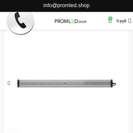
info@promled.shop
0
0
руб