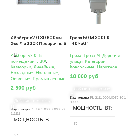
Айсберг v2.0 30 600мм
Гроза 50 M 3000К
Гро
Эко Л 5000К Прозрачный
140×50°
14
Айсберг v2.0
,
В
Гроза
,
Гроза M
,
Дороги и
Гро
помещении
,
ЖКХ
,
улицы
,
Категории
,
ули
Категории
,
Линейные
,
Консольные
,
Наружное
Кон
Накладные
,
Настенные
,
18 800
руб
22
Офисные
,
Промышленные
2 500
руб
Добавить в корзину
Д
Код товара
PL-2111.0000.0050-30.1
Код
Добавить в корзину
40050
4005
МОЩНОСТЬ, ВТ
М
Код товара
PL-1409.0600.0030-50.
111111
МОЩНОСТЬ, ВТ
50
10
27