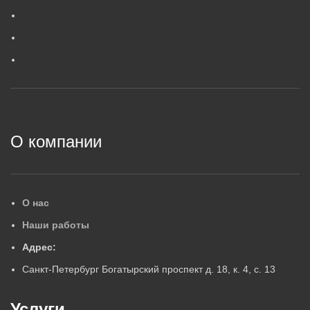
0
,
6
МАССА, КГ
ГАРАНТИЙНЫЙ СРОК, ЛЕ
Г
ГАРАНТИЙНЫЙ СРОК, ЛЕТ
5
5
2
О компании
О нас
Наши работы
Адрес:
Санкт-Петербург Богатырский проспект д. 18, к. 4, с. 13
Услуги