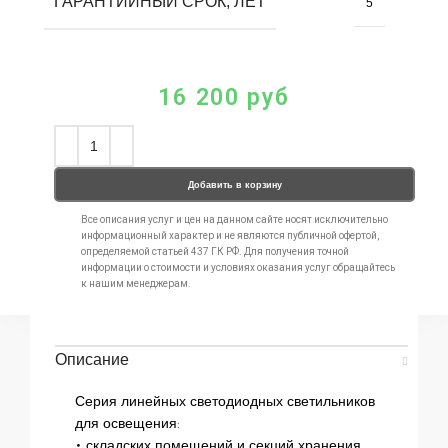
ГАРАНТИЙНЫЙ СРОК, ЛЕТ
5
16 200
руб
Добавить в корзину
Все описания услуг и цен на данном сайте носят исключительно
информационный характер и не являются публичной офертой,
определяемой статьей 437 ГК РФ. Для получения точной
информации о стоимости и условиях оказания услуг обращайтесь
к нашим менеджерам.
Описание
Серия линейных светодиодных светильников
для освещения:
• складских помещений и секций хранения,