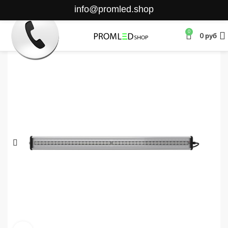
info@promled.shop
0
0
руб