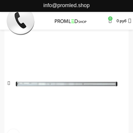
info@promled.shop
0
0
руб