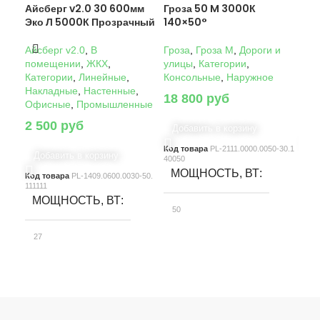
Айсберг v2.0 30 600мм
Гроза 50 M 3000К
Гро
Эко Л 5000К Прозрачный
140×50°
14
Айсберг v2.0
,
В
Гроза
,
Гроза M
,
Дороги и
Гро
помещении
,
ЖКХ
,
улицы
,
Категории
,
ули
Категории
,
Линейные
,
Консольные
,
Наружное
Кон
Накладные
,
Настенные
,
18 800
руб
22
Офисные
,
Промышленные
2 500
руб
Добавить в корзину
Д
Код товара
PL-2111.0000.0050-30.1
Код
Добавить в корзину
40050
4005
МОЩНОСТЬ, ВТ
М
Код товара
PL-1409.0600.0030-50.
111111
МОЩНОСТЬ, ВТ
50
10
27
СВЕТОВОЙ ПОТОК, ЛМ
С
СВЕТОВОЙ ПОТОК, ЛМ
7580
15
3900