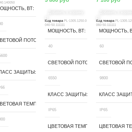
40.140050
ОЩНОСТЬ, ВТ
Добавить в корзину
Добавить в корзи
Код товара
PL-1305.1250.0
Код товара
PL-1305.12
00
040-50.111111
060-50.111111
МОЩНОСТЬ, ВТ
МОЩНОСТЬ, 
ВЕТОВОЙ ПОТОК, ЛМ
40
60
5600
СВЕТОВОЙ ПОТОК, ЛМ
СВЕТОВОЙ ПО
ЛАСС ЗАЩИТЫ
6550
9800
P66
КЛАСС ЗАЩИТЫ
КЛАСС ЗАЩИ
А, К
ВЕТОВАЯ ТЕМПЕРАТУРА, К
IP65
IP65
000
ЦВЕТОВАЯ ТЕМПЕРАТУРА, К
ЦВЕТОВАЯ ТЕ