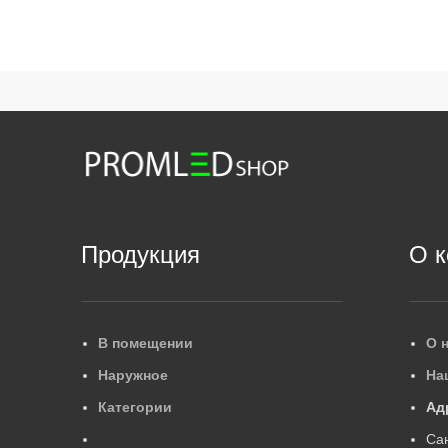
Продукция
О 
В помещении
О 
Наружное
На
Категории
Ад
Са