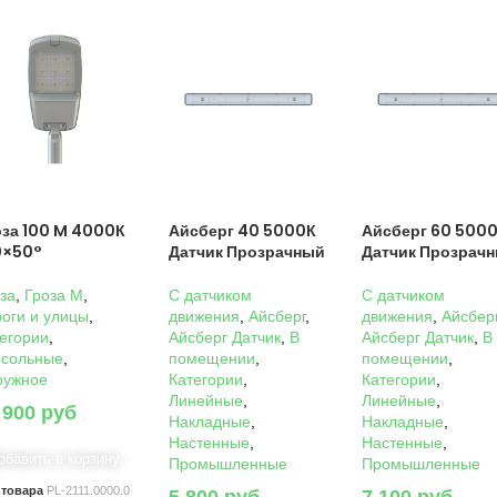
оза 100 M 4000К
Айсберг 40 5000К
Айсберг 60 500
0×50°
Датчик Прозрачный
Датчик Прозрач
за
,
Гроза M
,
C датчиком
C датчиком
оги и улицы
,
движения
,
Айсберг
,
движения
,
Айсбер
егории
,
Айсберг Датчик
,
В
Айсберг Датчик
,
В
нсольные
,
помещении
,
помещении
,
ружное
Категории
,
Категории
,
Линейные
,
Линейные
,
 900
руб
Накладные
,
Накладные
,
Настенные
,
Настенные
,
обавить в корзину
Промышленные
Промышленные
 товара
PL-2111.0000.0
5 800
руб
7 100
руб