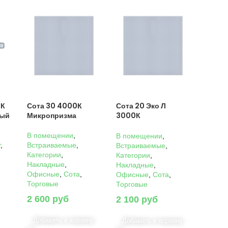
0К
Сота 30 4000К
Сота 20 Эко Л
ный
Микропризма
3000К
Микропризма
В помещении
,
В помещении
,
г
,
Встраиваемые
,
Встраиваемые
,
Категории
,
Категории
,
Накладные
,
Накладные
,
Офисные
,
Сота
,
Офисные
,
Сота
,
Торговые
Торговые
2 600
руб
2 100
руб
Добавить в корзину
Добавить в корзину