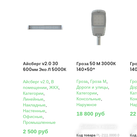
Айсберг v2.0 30
Гроза 50 M 3000К
Гр
600мм Эко Л 5000К
140×50°
14
Прозрачный
Гроза
,
Гроза M
,
Гро
Айсберг v2.0
,
В
Дороги и улицы
,
Дор
помещении
,
ЖКХ
,
Категории
,
Кат
Категории
,
Консольные
,
Ко
Линейные
,
Наружное
На
Накладные
,
Настенные
,
18 800
руб
22
Офисные
,
Промышленные
Добавить в корзину
Д
2 500
руб
Код товара
PL-2111.0000.0
Код