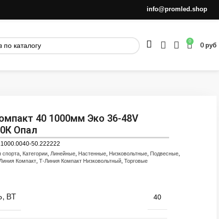
info@promled.shop
0
0
руб
омпакт 40 1000мм Эко 36-48V
0К Опал
.1000.0040-50.222222
,
,
,
,
,
,
я спорта
Категории
Линейные
Настенные
Низковольтные
Подвесные
,
,
Линия Компакт
Т-Линия Компакт Низковольтный
Торговые
, ВТ
40