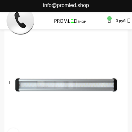
info@promled.shop
0
0
руб