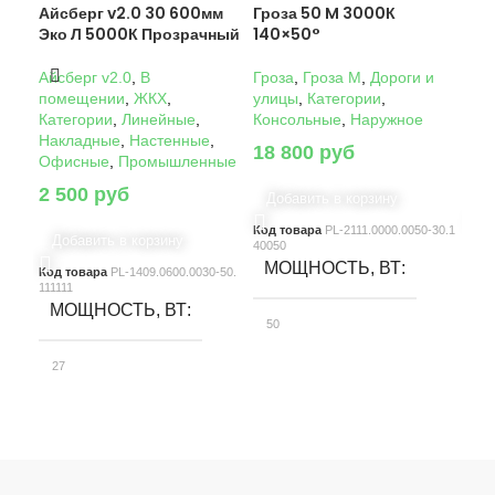
Айсберг v2.0 30 600мм
Гроза 50 M 3000К
Гро
Эко Л 5000К Прозрачный
140×50°
14
Айсберг v2.0
,
В
Гроза
,
Гроза M
,
Дороги и
Гро
помещении
,
ЖКХ
,
улицы
,
Категории
,
ули
Категории
,
Линейные
,
Консольные
,
Наружное
Кон
Накладные
,
Настенные
,
18 800
руб
22
Офисные
,
Промышленные
2 500
руб
Добавить в корзину
Д
Код товара
PL-2111.0000.0050-30.1
Код
Добавить в корзину
40050
4005
МОЩНОСТЬ, ВТ
М
Код товара
PL-1409.0600.0030-50.
111111
МОЩНОСТЬ, ВТ
50
10
27
СВЕТОВОЙ ПОТОК, ЛМ
С
СВЕТОВОЙ ПОТОК, ЛМ
7580
15
3900