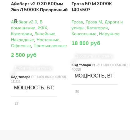
Айсберг v2.0 30 600мм
Гроза 50 M 3000К
Гро
Эко Л 5000К Прозрачный
140×50°
14
Айсберг v2.0
,
В
Гроза
,
Гроза M
,
Дороги и
Гро
помещении
,
ЖКХ
,
улицы
,
Категории
,
ули
Категории
,
Линейные
,
Консольные
,
Наружное
Кон
Накладные
,
Настенные
,
18 800
руб
22
Офисные
,
Промышленные
2 500
руб
Добавить в корзину
Д
Код товара
PL-2111.0000.0050-30.1
Код
Добавить в корзину
40050
4005
МОЩНОСТЬ, ВТ
М
Код товара
PL-1409.0600.0030-50.
111111
МОЩНОСТЬ, ВТ
50
10
27
СВЕТОВОЙ ПОТОК, ЛМ
С
СВЕТОВОЙ ПОТОК, ЛМ
7580
15
3900