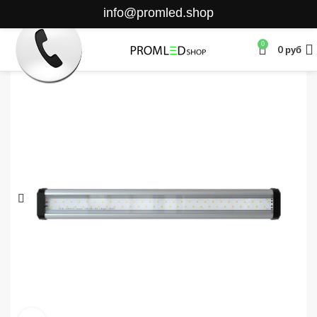
info@promled.shop
0
0
руб