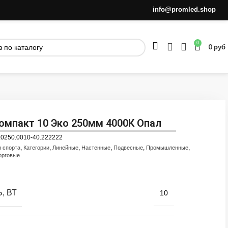
info@promled.shop
0
0
руб
омпакт 10 Эко 250мм 4000К Опал
.0250.0010-40.222222
,
,
,
,
,
,
я спорта
Категории
Линейные
Настенные
Подвесные
Промышленные
орговые
, ВТ
10