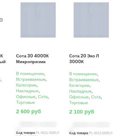
0К
Сота 30 4000К
Сота 20 Эко Л
ный
Микропризма
3000К
Микропризма
В помещении
,
В помещении
,
г
,
Встраиваемые
,
Встраиваемые
,
Категории
,
Категории
,
Накладные
,
Накладные
,
Офисные
,
Сота
,
Офисные
,
Сота
,
Торговые
Торговые
2 600
руб
2 100
руб
Добавить в корзину
Добавить в корзину
Код товара
PL-6011.0000.0
Код товара
PL-6013.0000.0