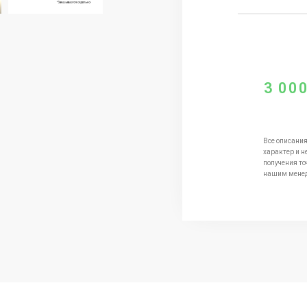
3 00
Все описания
характер и н
получения то
нашим мене