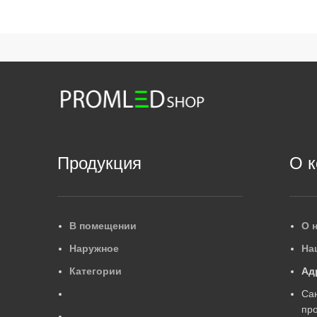
Продукция
О 
В помещении
О 
Наружное
На
Категории
Ад
Са
про