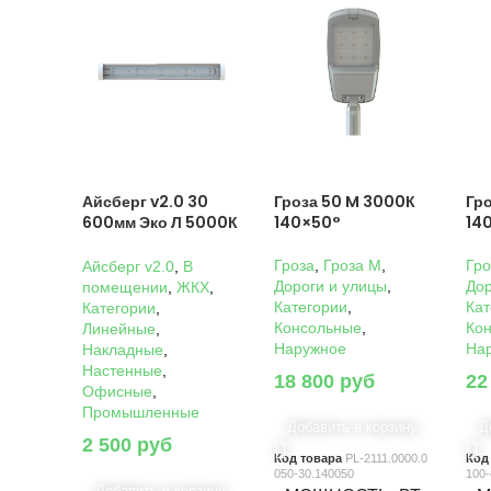
Айсберг v2.0 30
Гроза 50 M 3000К
Гр
600мм Эко Л 5000К
140×50°
14
Прозрачный
Гроза
,
Гроза M
,
Гро
Айсберг v2.0
,
В
Дороги и улицы
,
Дор
помещении
,
ЖКХ
,
Категории
,
Кат
Категории
,
Консольные
,
Ко
Линейные
,
Наружное
На
Накладные
,
Настенные
,
18 800
руб
22
Офисные
,
Промышленные
Добавить в корзину
Д
2 500
руб
Код товара
PL-2111.0000.0
Код
050-30.140050
100-
Добавить в корзину