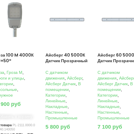
оза 100 M 4000К
Айсберг 40 5000К
Айсберг 60 500
0×50°
Датчик Прозрачный
Датчик Прозрач
за
,
Гроза M
,
C датчиком
C датчиком
оги и улицы
,
движения
,
Айсберг
,
движения
,
Айсбер
егории
,
Айсберг Датчик
,
В
Айсберг Датчик
,
В
нсольные
,
помещении
,
помещении
,
ружное
Категории
,
Категории
,
Линейные
,
Линейные
,
 900
руб
Накладные
,
Накладные
,
Настенные
,
Настенные
,
обавить в корзину
Промышленные
Промышленные
 товара
PL-2111.0000.0
5 800
руб
7 100
руб
40.140050