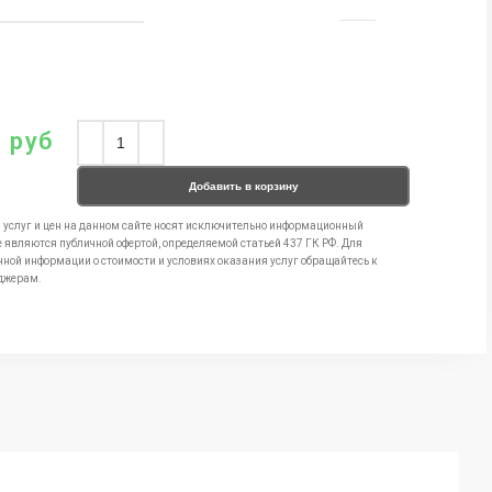
0
руб
Добавить в корзину
 услуг и цен на данном сайте носят исключительно информационный
е являются публичной офертой, определяемой статьей 437 ГК РФ. Для
чной информации о стоимости и условиях оказания услуг обращайтесь к
джерам.