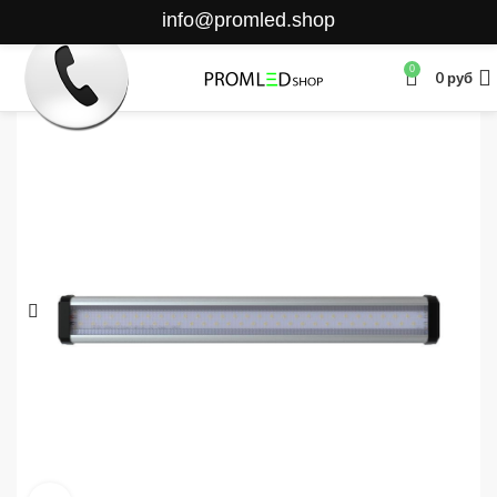
info@promled.shop
0
0
руб