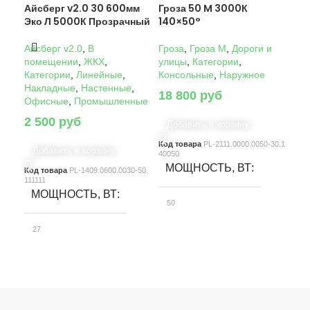
Айсберг v2.0 30 600мм
Гроза 50 M 3000К
Гро
Эко Л 5000К Прозрачный
140×50°
14
Айсберг v2.0
,
В
Гроза
,
Гроза M
,
Дороги и
Гро
помещении
,
ЖКХ
,
улицы
,
Категории
,
ули
Категории
,
Линейные
,
Консольные
,
Наружное
Кон
Накладные
,
Настенные
,
18 800
руб
22
Офисные
,
Промышленные
2 500
руб
Добавить в корзину
Д
Код товара
PL-2111.0000.0050-30.1
Код
Добавить в корзину
40050
4005
МОЩНОСТЬ, ВТ
М
Код товара
PL-1409.0600.0030-50.
111111
МОЩНОСТЬ, ВТ
50
10
27
СВЕТОВОЙ ПОТОК, ЛМ
С
СВЕТОВОЙ ПОТОК, ЛМ
7580
15
3900