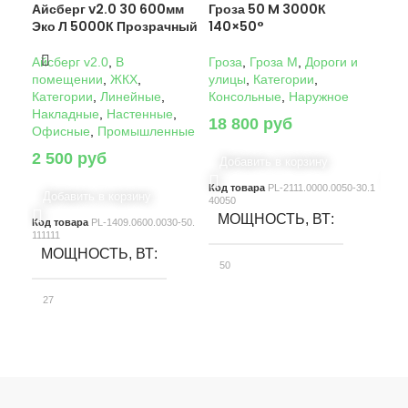
Айсберг v2.0 30 600мм
Гроза 50 M 3000К
Гро
Эко Л 5000К Прозрачный
140×50°
14
Айсберг v2.0
,
В
Гроза
,
Гроза M
,
Дороги и
Гро
помещении
,
ЖКХ
,
улицы
,
Категории
,
ули
Категории
,
Линейные
,
Консольные
,
Наружное
Кон
Накладные
,
Настенные
,
18 800
руб
22
Офисные
,
Промышленные
2 500
руб
Добавить в корзину
Д
Код товара
PL-2111.0000.0050-30.1
Код
Добавить в корзину
40050
4005
МОЩНОСТЬ, ВТ
М
Код товара
PL-1409.0600.0030-50.
111111
МОЩНОСТЬ, ВТ
50
10
27
СВЕТОВОЙ ПОТОК, ЛМ
С
СВЕТОВОЙ ПОТОК, ЛМ
7580
15
3900