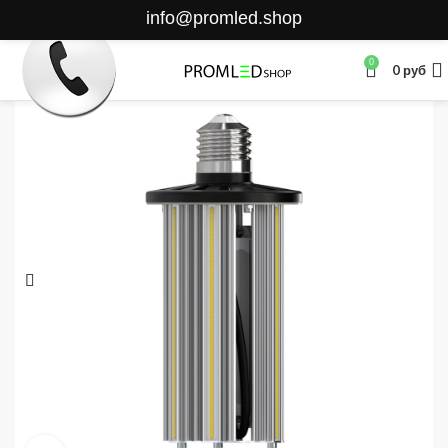
info@promled.shop
0
0
руб