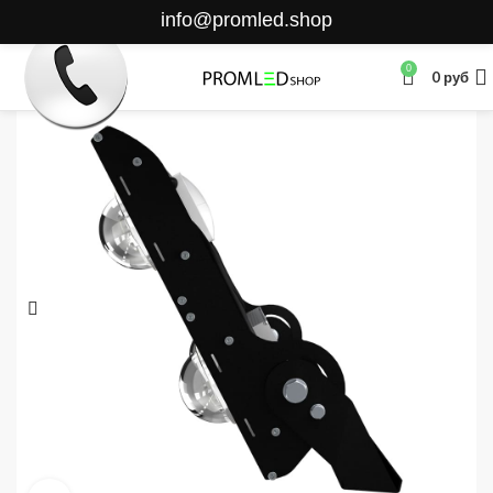
info@promled.shop
0
0
руб