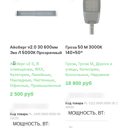
Айсберг v2.0 30 600мм
Гроза 50 M 3000К
Гро
Эко Л 5000К Прозрачный
140×50°
14
Айсберг v2.0
,
В
Гроза
,
Гроза M
,
Дороги и
Гро
помещении
,
ЖКХ
,
улицы
,
Категории
,
ули
Категории
,
Линейные
,
Консольные
,
Наружное
Кон
Накладные
,
Настенные
,
18 800
руб
22
Офисные
,
Промышленные
2 500
руб
Добавить в корзину
Д
Код товара
PL-2111.0000.0050-30.1
Код
Добавить в корзину
40050
4005
МОЩНОСТЬ, ВТ
М
Код товара
PL-1409.0600.0030-50.
111111
МОЩНОСТЬ, ВТ
50
10