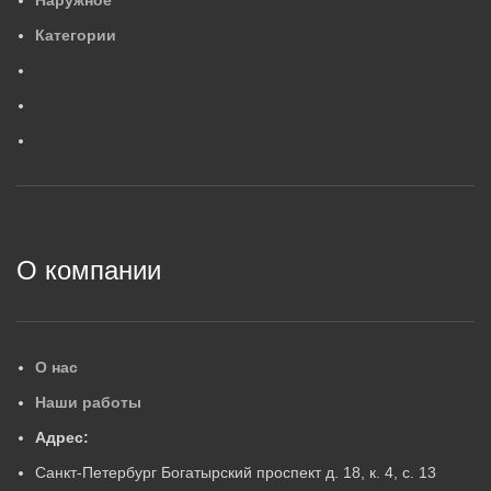
Наружное
554×88×84
4
,
2
МАССА, КГ
М
Категории
0
,
6
МАССА, КГ
ГАРАНТИЙНЫЙ СРОК, ЛЕ
Г
ГАРАНТИЙНЫЙ СРОК, ЛЕТ
5
5
2
О компании
О нас
Наши работы
Адрес:
Санкт-Петербург Богатырский проспект д. 18, к. 4, с. 13