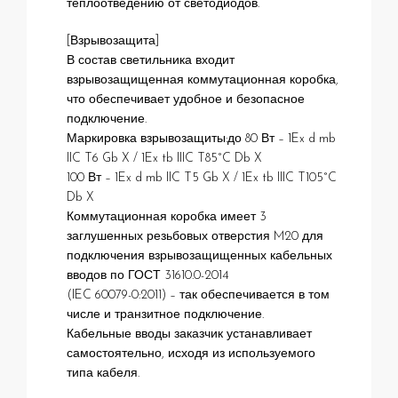
теплоотведению от светодиодов.
[Взрывозащита]
В состав светильника входит
взрывозащищенная коммутационная коробка,
что обеспечивает удобное и безопасное
подключение.
Маркировка взрывозащиты:до 80 Вт – 1Ex d mb
IIC T6 Gb X / 1Ex tb IIIC T85°C Db X
100 Вт – 1Ex d mb IIC T5 Gb X / 1Ex tb IIIC T105°C
Db X
Коммутационная коробка имеет 3
заглушенных резьбовых отверстия M20 для
подключения взрывозащищенных кабельных
вводов по ГОСТ 31610.0-2014
(IEC 60079-0:2011) – так обеспечивается в том
числе и транзитное подключение.
Кабельные вводы заказчик устанавливает
самостоятельно, исходя из используемого
типа кабеля.