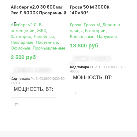
Айсберг v2.0 30 600мм
Гроза 50 M 3000К
Гро
Эко Л 5000К Прозрачный
140×50°
14
Айсберг v2.0
,
В
Гроза
,
Гроза M
,
Дороги и
Гро
помещении
,
ЖКХ
,
улицы
,
Категории
,
ули
Категории
,
Линейные
,
Консольные
,
Наружное
Кон
Накладные
,
Настенные
,
18 800
руб
22
Офисные
,
Промышленные
2 500
руб
Добавить в корзину
Д
Код товара
PL-2111.0000.0050-30.1
Код
Добавить в корзину
40050
4005
МОЩНОСТЬ, ВТ
М
Код товара
PL-1409.0600.0030-50.
111111
МОЩНОСТЬ, ВТ
50
10
27
СВЕТОВОЙ ПОТОК, ЛМ
С
СВЕТОВОЙ ПОТОК, ЛМ
7580
15
3900