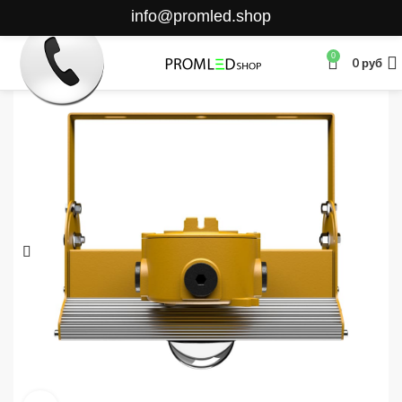
info@promled.shop
0
0
руб