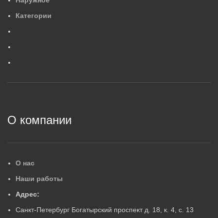
Наружное
554×88×84
4
,
2
МАССА, КГ
М
Категории
0
,
6
МАССА, КГ
ГАРАНТИЙНЫЙ СРОК, ЛЕ
Г
ГАРАНТИЙНЫЙ СРОК, ЛЕТ
5
5
2
О компании
О нас
Наши работы
Адрес:
Санкт-Петербург Богатырский проспект д. 18, к. 4, с. 13