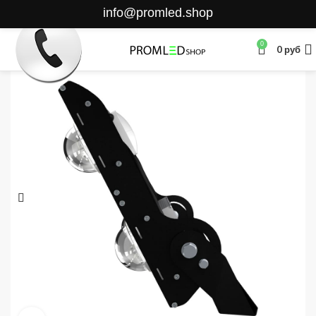
info@promled.shop
0
0
руб