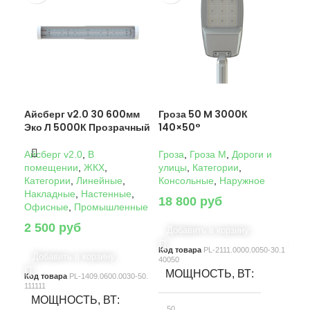
Айсберг v2.0 30 600мм
Гроза 50 M 3000К
Гро
Эко Л 5000К Прозрачный
140×50°
14
Айсберг v2.0
,
В
Гроза
,
Гроза M
,
Дороги и
Гро
помещении
,
ЖКХ
,
улицы
,
Категории
,
ули
Категории
,
Линейные
,
Консольные
,
Наружное
Кон
Накладные
,
Настенные
,
18 800
руб
22
Офисные
,
Промышленные
2 500
руб
Добавить в корзину
Д
Код товара
PL-2111.0000.0050-30.1
Код
Добавить в корзину
40050
4005
МОЩНОСТЬ, ВТ
М
Код товара
PL-1409.0600.0030-50.
111111
МОЩНОСТЬ, ВТ
50
10