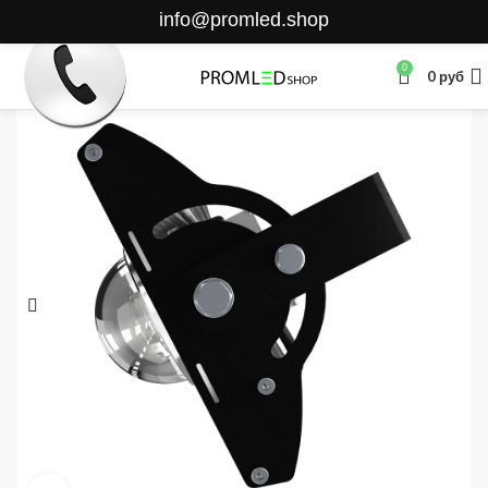
info@promled.shop
0
0
руб