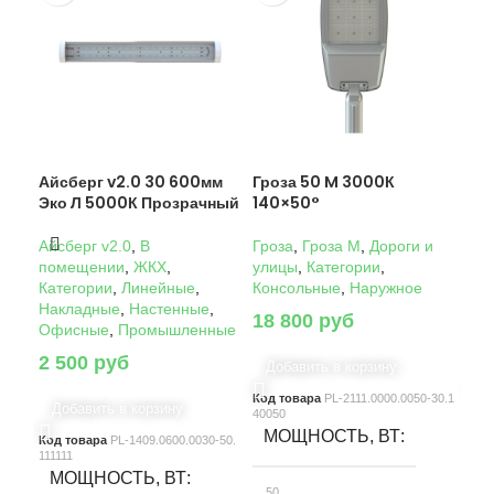
Айсберг v2.0 30 600мм
Гроза 50 M 3000К
Гро
Эко Л 5000К Прозрачный
140×50°
14
Айсберг v2.0
,
В
Гроза
,
Гроза M
,
Дороги и
Гро
помещении
,
ЖКХ
,
улицы
,
Категории
,
ули
Категории
,
Линейные
,
Консольные
,
Наружное
Кон
Накладные
,
Настенные
,
18 800
руб
22
Офисные
,
Промышленные
2 500
руб
Добавить в корзину
Д
Код товара
PL-2111.0000.0050-30.1
Код
Добавить в корзину
40050
4005
МОЩНОСТЬ, ВТ
М
Код товара
PL-1409.0600.0030-50.
111111
МОЩНОСТЬ, ВТ
50
10