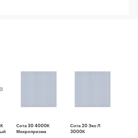
0К
Сота 30 4000К
Сота 20 Эко Л
ный
Микропризма
3000К
Микропризма