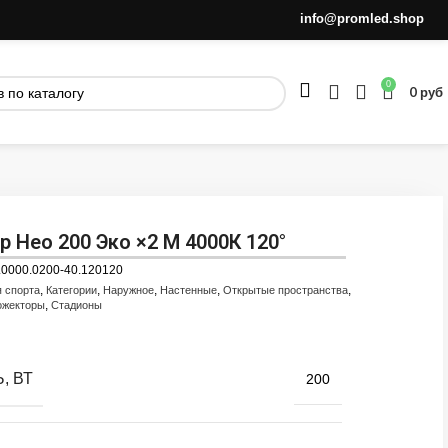
info@promled.shop
0
0
руб
 Нео 200 Эко ×2 M 4000К 120°
.0000.0200-40.120120
,
,
,
,
,
я спорта
Категории
Наружное
Настенные
Открытые пространства
,
ожекторы
Стадионы
, ВТ
200