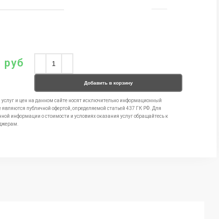
0
руб
Добавить в корзину
 услуг и цен на данном сайте носят исключительно информационный
е являются публичной офертой, определяемой статьей 437 ГК РФ. Для
чной информации о стоимости и условиях оказания услуг обращайтесь к
джерам.