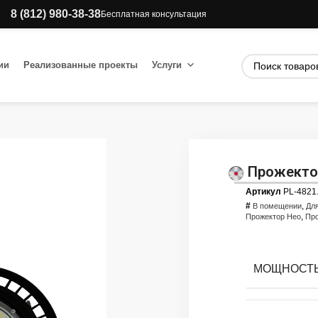
8 (812) 980-38-38
Бесплатная консультация
ии
Реализованные проекты
Услуги
Прожектор
Артикул
PL-4821
#
,
В помещении
Дл
,
Прожектор Нео
Пр
МОЩНОСТЬ