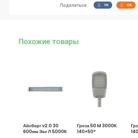
Поделиться:
VK
OK
Похожие товары
Айсберг v2.0 30
Гроза 50 M 3000К
Гр
600мм Эко Л 5000К
140×50°
14
Прозрачный