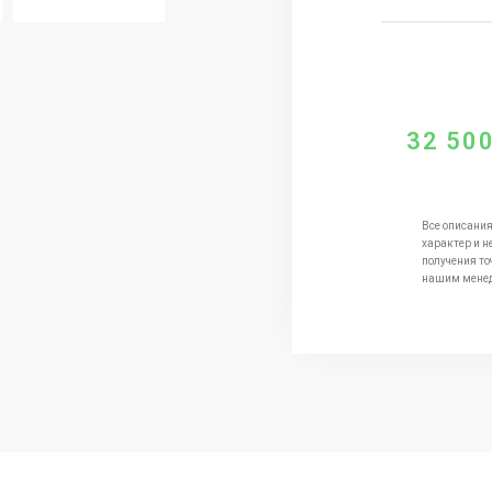
32 50
Все описания
характер и н
получения то
нашим мене