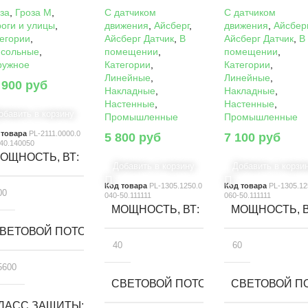
за
,
Гроза M
,
C датчиком
C датчиком
оги и улицы
,
движения
,
Айсберг
,
движения
,
Айсбер
егории
,
Айсберг Датчик
,
В
Айсберг Датчик
,
В
нсольные
,
помещении
,
помещении
,
ружное
Категории
,
Категории
,
Линейные
,
Линейные
,
 900
руб
Накладные
,
Накладные
,
Настенные
,
Настенные
,
обавить в корзину
Промышленные
Промышленные
 товара
PL-2111.0000.0
5 800
руб
7 100
руб
40.140050
ОЩНОСТЬ, ВТ
Добавить в корзину
Добавить в корзи
Код товара
PL-1305.1250.0
Код товара
PL-1305.12
00
040-50.111111
060-50.111111
МОЩНОСТЬ, ВТ
МОЩНОСТЬ, 
ВЕТОВОЙ ПОТОК, ЛМ
40
60
5600
СВЕТОВОЙ ПОТОК, ЛМ
СВЕТОВОЙ ПО
ЛАСС ЗАЩИТЫ