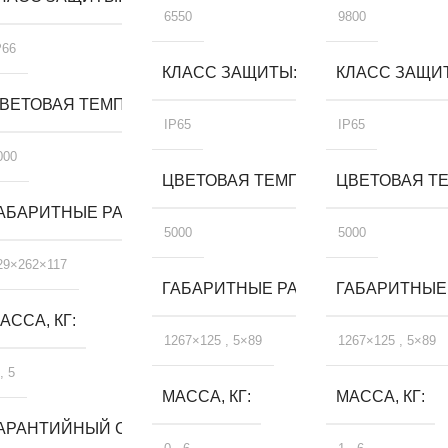
6550
9800
P66
КЛАСС ЗАЩИТЫ
КЛАСС ЗАЩИ
А, К
ВЕТОВАЯ ТЕМПЕРАТУРА, К
IP65
IP65
000
ЦВЕТОВАЯ ТЕМПЕРАТУРА, К
ЦВЕТОВАЯ ТЕ
, ММ
АБАРИТНЫЕ РАЗМЕРЫ, ММ
5000
5000
29×262×117
ГАБАРИТНЫЕ РАЗМЕРЫ, ММ
ГАБАРИТНЫЕ
АССА, КГ
1267×125
,
5×89
1267×125
,
5×89
,
5
МАССА, КГ
МАССА, КГ
ЛЕТ
АРАНТИЙНЫЙ СРОК, ЛЕТ