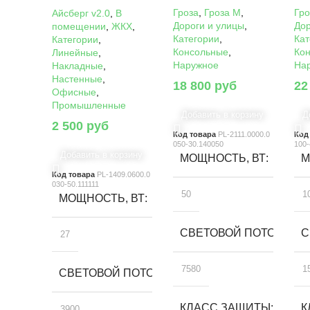
Гроза
,
Гроза M
,
Гро
Айсберг v2.0
,
В
Дороги и улицы
,
Дор
помещении
,
ЖКХ
,
Категории
,
Кат
Категории
,
Консольные
,
Ко
Линейные
,
Наружное
На
Накладные
,
Настенные
,
18 800
руб
22
Офисные
,
Промышленные
Добавить в корзину
Д
2 500
руб
Код товара
PL-2111.0000.0
Код
050-30.140050
100-
Добавить в корзину
МОЩНОСТЬ, ВТ
М
Код товара
PL-1409.0600.0
030-50.111111
50
1
МОЩНОСТЬ, ВТ
СВЕТОВОЙ ПОТОК, ЛМ
С
27
7580
1
СВЕТОВОЙ ПОТОК, ЛМ
КЛАСС ЗАЩИТЫ
К
3900