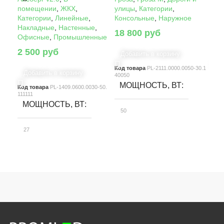
помещении
,
ЖКХ
,
улицы
,
Категории
,
ули
Категории
,
Линейные
,
Консольные
,
Наружное
Кон
Накладные
,
Настенные
,
18 800
руб
22
Офисные
,
Промышленные
2 500
руб
Добавить в корзину
Д
Код товара
PL-2111.0000.0050-30.1
Код
Добавить в корзину
40050
4005
МОЩНОСТЬ, ВТ
М
Код товара
PL-1409.0600.0030-50.
111111
МОЩНОСТЬ, ВТ
50
10
27
СВЕТОВОЙ ПОТОК, ЛМ
С
СВЕТОВОЙ ПОТОК, ЛМ
7580
15
3900
КЛАСС ЗАЩИТЫ
К
КЛАСС ЗАЩИТЫ
IP66
IP