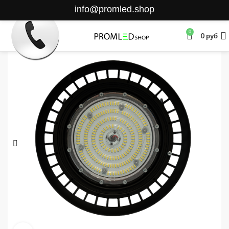
info@promled.shop
0
0
руб