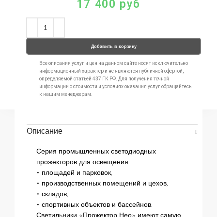
17 400
руб
Добавить в корзину
Все описания услуг и цен на данном сайте носят исключительно
информационный характер и не являются публичной офертой,
определяемой статьей 437 ГК РФ. Для получения точной
информации о стоимости и условиях оказания услуг обращайтесь
к нашим менеджерам.
Описание
Серия промышленных светодиодных
прожекторов для освещения:
• площадей и парковок,
• производственных помещений и цехов,
• складов,
• спортивных объектов и бассейнов.
Светильники «Прожектор Нео» имеют самую