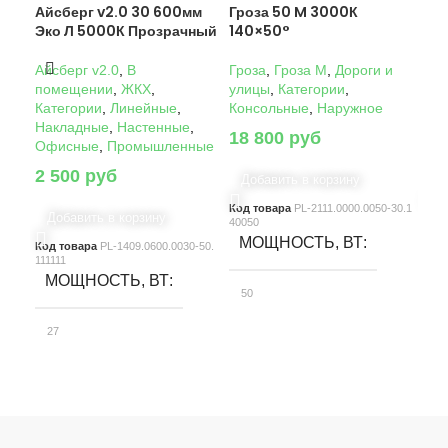
Айсберг v2.0 30 600мм
Гроза 50 M 3000К
Гро
Эко Л 5000К Прозрачный
140×50°
14
Айсберг v2.0
,
В
Гроза
,
Гроза M
,
Дороги и
Гро
помещении
,
ЖКХ
,
улицы
,
Категории
,
ули
Категории
,
Линейные
,
Консольные
,
Наружное
Кон
Накладные
,
Настенные
,
18 800
руб
22
Офисные
,
Промышленные
2 500
руб
Добавить в корзину
Д
Код товара
PL-2111.0000.0050-30.1
Код
Добавить в корзину
40050
4005
МОЩНОСТЬ, ВТ
М
Код товара
PL-1409.0600.0030-50.
111111
МОЩНОСТЬ, ВТ
50
10
27
СВЕТОВОЙ ПОТОК, ЛМ
С
СВЕТОВОЙ ПОТОК, ЛМ
7580
15
3900