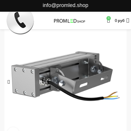
info@promled.shop
0
0
руб