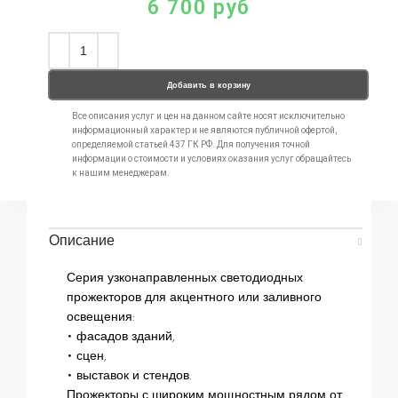
6 700
руб
Добавить в корзину
Все описания услуг и цен на данном сайте носят исключительно
информационный характер и не являются публичной офертой,
определяемой статьей 437 ГК РФ. Для получения точной
информации о стоимости и условиях оказания услуг обращайтесь
к нашим менеджерам.
Описание
Серия узконаправленных светодиодных
прожекторов для акцентного или заливного
освещения:
• фасадов зданий,
• сцен,
• выставок и стендов.
Прожекторы с широким мощностным рядом от