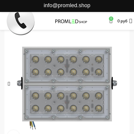
info@promled.shop
0
0
руб