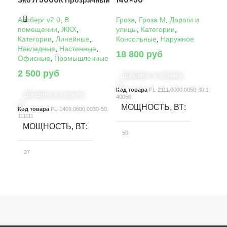
Эко Л 5000К Прозрачный
140×50°
14
Айсберг v2.0
,
В
Гроза
,
Гроза M
,
Дороги и
Гро
помещении
,
ЖКХ
,
улицы
,
Категории
,
ули
Категории
,
Линейные
,
Консольные
,
Наружное
Кон
Накладные
,
Настенные
,
18 800
руб
22
Офисные
,
Промышленные
2 500
руб
Добавить в корзину
Д
Код товара
PL-2111.0000.0050-30.1
Код
Добавить в корзину
40050
4005
МОЩНОСТЬ, ВТ
М
Код товара
PL-1409.0600.0030-50.
111111
МОЩНОСТЬ, ВТ
50
10
27
СВЕТОВОЙ ПОТОК, ЛМ
С
СВЕТОВОЙ ПОТОК, ЛМ
7580
15
3900
КЛАСС ЗАЩИТЫ
К