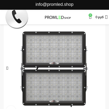
info@promled.shop
0
0
руб