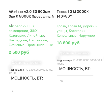
Айсберг v2.0 30 600мм
Гроза 50 M 3000К
Гро
Эко Л 5000К Прозрачный
140×50°
14
Айсберг v2.0
,
В
Гроза
,
Гроза M
,
Дороги и
Гро
помещении
,
ЖКХ
,
улицы
,
Категории
,
ули
Категории
,
Линейные
,
Консольные
,
Наружное
Кон
Накладные
,
Настенные
,
18 800
руб
22
Офисные
,
Промышленные
2 500
руб
Добавить в корзину
Д
Код товара
PL-2111.0000.0050-30.1
Код
Добавить в корзину
40050
4005
МОЩНОСТЬ, ВТ
М
Код товара
PL-1409.0600.0030-50.
111111
МОЩНОСТЬ, ВТ
50
10
27
СВЕТОВОЙ ПОТОК, ЛМ
С
СВЕТОВОЙ ПОТОК, ЛМ
7580
15