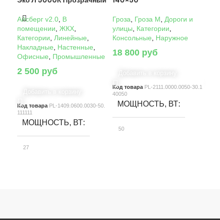
Эко Л 5000К Прозрачный
140×50°
14
Айсберг v2.0
,
В
Гроза
,
Гроза M
,
Дороги и
Гро
помещении
,
ЖКХ
,
улицы
,
Категории
,
ули
Категории
,
Линейные
,
Консольные
,
Наружное
Кон
Накладные
,
Настенные
,
18 800
руб
22
Офисные
,
Промышленные
2 500
руб
Добавить в корзину
Д
Код товара
PL-2111.0000.0050-30.1
Код
Добавить в корзину
40050
4005
МОЩНОСТЬ, ВТ
М
Код товара
PL-1409.0600.0030-50.
111111
МОЩНОСТЬ, ВТ
50
10
27
СВЕТОВОЙ ПОТОК, ЛМ
С
СВЕТОВОЙ ПОТОК, ЛМ
7580
15
3900
КЛАСС ЗАЩИТЫ
К