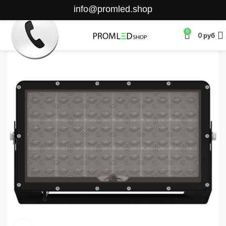
info@promled.shop
0
0
руб