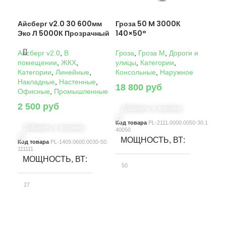
Айсберг v2.0 30 600мм
Гроза 50 M 3000К
Гро
Эко Л 5000К Прозрачный
140×50°
14
Айсберг v2.0
,
В
Гроза
,
Гроза M
,
Дороги и
Гро
помещении
,
ЖКХ
,
улицы
,
Категории
,
ули
Категории
,
Линейные
,
Консольные
,
Наружное
Кон
Накладные
,
Настенные
,
18 800
руб
22
Офисные
,
Промышленные
2 500
руб
Добавить в корзину
Д
Код товара
PL-2111.0000.0050-30.1
Код
Добавить в корзину
40050
4005
МОЩНОСТЬ, ВТ
М
Код товара
PL-1409.0600.0030-50.
111111
МОЩНОСТЬ, ВТ
50
10
27
СВЕТОВОЙ ПОТОК, ЛМ
С
СВЕТОВОЙ ПОТОК, ЛМ
7580
15