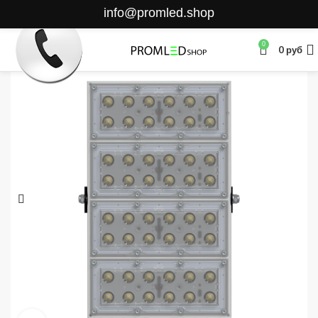
info@promled.shop
0
0
руб