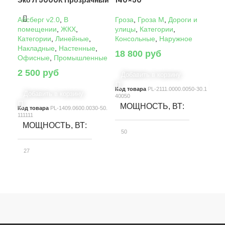
Эко Л 5000К Прозрачный
140×50°
14
Айсберг v2.0
,
В
Гроза
,
Гроза M
,
Дороги и
Гро
помещении
,
ЖКХ
,
улицы
,
Категории
,
ули
Категории
,
Линейные
,
Консольные
,
Наружное
Кон
Накладные
,
Настенные
,
18 800
руб
22
Офисные
,
Промышленные
2 500
руб
Добавить в корзину
Д
Код товара
PL-2111.0000.0050-30.1
Код
Добавить в корзину
40050
4005
МОЩНОСТЬ, ВТ
М
Код товара
PL-1409.0600.0030-50.
111111
МОЩНОСТЬ, ВТ
50
10
27
СВЕТОВОЙ ПОТОК, ЛМ
С
СВЕТОВОЙ ПОТОК, ЛМ
7580
15
3900
КЛАСС ЗАЩИТЫ
К