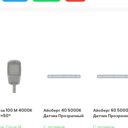
оза 100 M 4000К
Айсберг 40 5000К
Айсберг 60 500
0×50°
Датчик Прозрачный
Датчик Прозрач
за
,
Гроза M
,
C датчиком
C датчиком