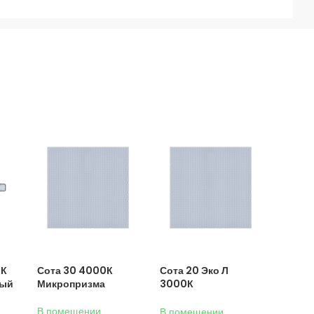
0К
Сота 30 4000К
Сота 20 Эко Л
ный
Микропризма
3000К
Микропризма
В помещении
,
В помещении
,