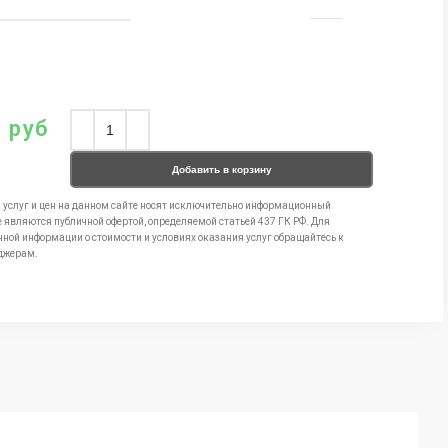
0
руб
Добавить в корзину
 услуг и цен на данном сайте носят исключительно информационный
е являются публичной офертой, определяемой статьей 437 ГК РФ. Для
чной информации о стоимости и условиях оказания услуг обращайтесь к
джерам.