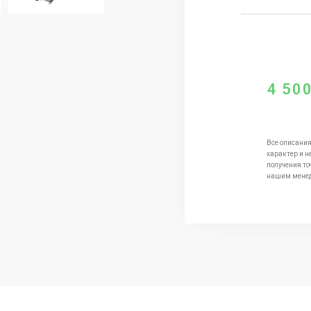
4 50
Все описания
характер и н
получения то
нашим мене