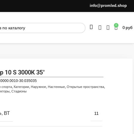
info@promled.shop
0
0
руб
 10 S 3000К 35°
.0000.0010-30.035035
,
,
,
,
,
я спорта
Категории
Наружное
Настенные
Открытые пространства
,
екторы
Стадионы
, ВТ
11