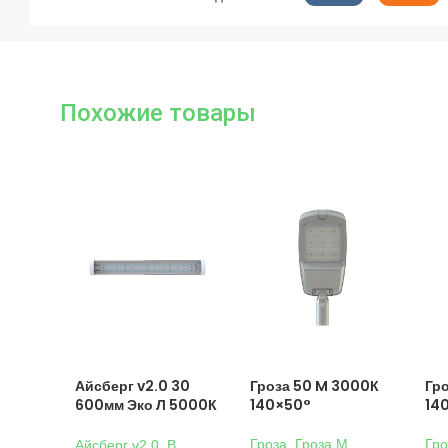
Похожие товары
Айсберг v2.0 30
Гроза 50 M 3000К
Гр
600мм Эко Л 5000К
140×50°
14
Прозрачный
Гроза
,
Гроза M
,
Гро
Айсберг v2.0
,
В