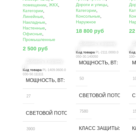
Дороги и улицы
,
Дор
помещении
,
ЖКХ
,
Категории
,
Кат
Категории
,
Консольные
,
Ко
Линейные
,
Наружное
На
Накладные
,
Настенные
,
18 800
руб
22
Офисные
,
Промышленные
Добавить в корзину
Д
2 500
руб
Код товара
PL-2111.0000.0
Код
050-30.140050
100-
Добавить в корзину
МОЩНОСТЬ, ВТ
М
Код товара
PL-1409.0600.0
030-50.111111
50
1
МОЩНОСТЬ, ВТ
СВЕТОВОЙ ПОТОК, ЛМ
С
27
7580
1
СВЕТОВОЙ ПОТОК, ЛМ
КЛАСС ЗАЩИТЫ
К
3900