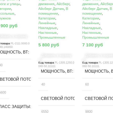
оги и улицы
,
движения
,
Айсберг
,
движения
,
Айсбер
егории
,
Айсберг Датчик
,
В
Айсберг Датчик
,
В
нсольные
,
помещении
,
помещении
,
ружное
Категории
,
Категории
,
Линейные
,
Линейные
,
 900
руб
Накладные
,
Накладные
,
Настенные
,
Настенные
,
обавить в корзину
Промышленные
Промышленные
 товара
PL-2111.0000.0
5 800
руб
7 100
руб
40.140050
ОЩНОСТЬ, ВТ
Добавить в корзину
Добавить в корзи
Код товара
PL-1305.1250.0
Код товара
PL-1305.12
00
040-50.111111
060-50.111111
МОЩНОСТЬ, ВТ
МОЩНОСТЬ, 
ВЕТОВОЙ ПОТОК, ЛМ
40
60
5600
СВЕТОВОЙ ПОТОК, ЛМ
СВЕТОВОЙ ПО
ЛАСС ЗАЩИТЫ
6550
9800