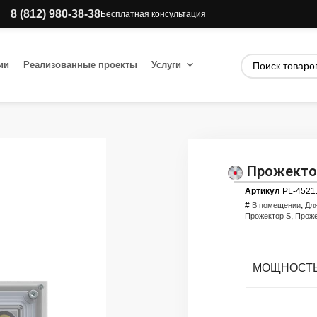
8 (812) 980-38-38
Бесплатная консультация
ии
Реализованные проекты
Услуги
Прожектор
Артикул
PL-4521
#
,
В помещении
Дл
,
Прожектор S
Прож
МОЩНОСТЬ