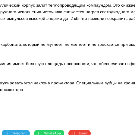
аллический корпус залит теплопроводящим компаундом. Это снижае
наружного исполнения источника снижается нагрев светодиодного м
х импульсов высокой энергии до 12 кВ, что позволит сохранить р
арбоната, который не мутнеет, не желтеет и не трескается при экс
миния имеет большую площадь поверхности, что обеспечивает эфф
егулировать угол наклона прожектора. Специальные зубцы на кронш
прожектора.
Telegram
WhatsApp
Email