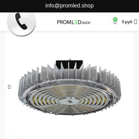
info@promled.shop
0
0
руб