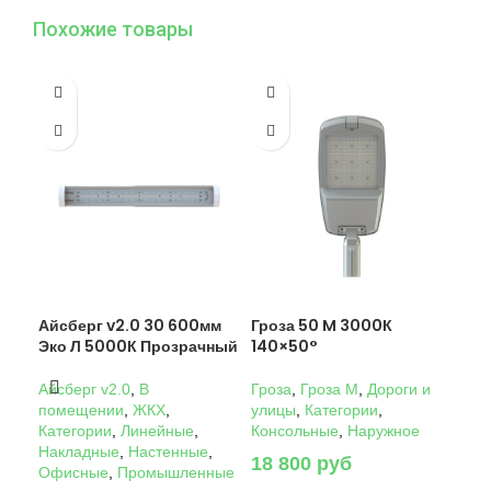
Похожие товары
Айсберг v2.0 30 600мм
Гроза 50 M 3000К
Гро
Эко Л 5000К Прозрачный
140×50°
14
Айсберг v2.0
,
В
Гроза
,
Гроза M
,
Дороги и
Гро
помещении
,
ЖКХ
,
улицы
,
Категории
,
ули
Категории
,
Линейные
,
Консольные
,
Наружное
Кон
Накладные
,
Настенные
,
18 800
руб
22
Офисные
,
Промышленные