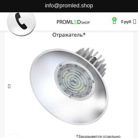
info@promled.shop
0
0
руб