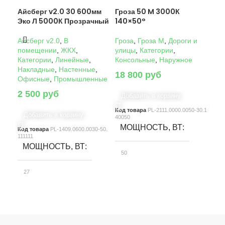
Айсберг v2.0 30 600мм
Гроза 50 M 3000К
Гро
Эко Л 5000К Прозрачный
140×50°
14
Айсберг v2.0
,
В
Гроза
,
Гроза M
,
Дороги и
Гро
помещении
,
ЖКХ
,
улицы
,
Категории
,
ули
Категории
,
Линейные
,
Консольные
,
Наружное
Кон
Накладные
,
Настенные
,
18 800
руб
22
Офисные
,
Промышленные
2 500
руб
Добавить в корзину
Д
Код товара
PL-2111.0000.0050-30.1
Код
Добавить в корзину
40050
4005
МОЩНОСТЬ, ВТ
М
Код товара
PL-1409.0600.0030-50.
111111
МОЩНОСТЬ, ВТ
50
10
27
СВЕТОВОЙ ПОТОК, ЛМ
С
СВЕТОВОЙ ПОТОК, ЛМ
7580
15
3900