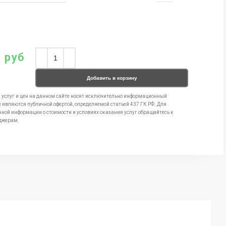
0
руб
Добавить в корзину
 услуг и цен на данном сайте носят исключительно информационный
е являются публичной офертой, определяемой статьей 437 ГК РФ. Для
чной информации о стоимости и условиях оказания услуг обращайтесь к
джерам.