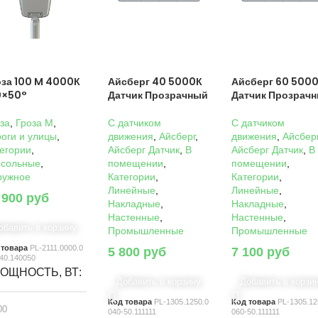
оза 100 M 4000К
Айсберг 40 5000К
Айсберг 60 500
0×50°
Датчик Прозрачный
Датчик Прозрач
за
,
Гроза M
,
C датчиком
C датчиком
оги и улицы
,
движения
,
Айсберг
,
движения
,
Айсбер
егории
,
Айсберг Датчик
,
В
Айсберг Датчик
,
В
нсольные
,
помещении
,
помещении
,
ружное
Категории
,
Категории
,
Линейные
,
Линейные
,
 900
руб
Накладные
,
Накладные
,
Настенные
,
Настенные
,
обавить в корзину
Промышленные
Промышленные
 товара
PL-2111.0000.0
5 800
руб
7 100
руб
40.140050
ОЩНОСТЬ, ВТ
Добавить в корзину
Добавить в корзи
Код товара
PL-1305.1250.0
Код товара
PL-1305.12
00
040-50.111111
060-50.111111