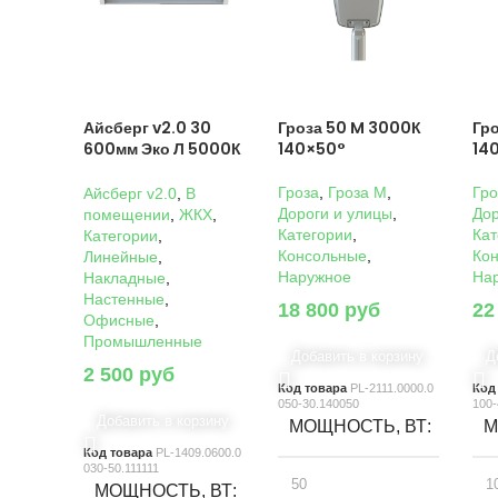
Айсберг v2.0 30
Гроза 50 M 3000К
Гр
600мм Эко Л 5000К
140×50°
14
Прозрачный
Гроза
,
Гроза M
,
Гро
Айсберг v2.0
,
В
Дороги и улицы
,
Дор
помещении
,
ЖКХ
,
Категории
,
Кат
Категории
,
Консольные
,
Ко
Линейные
,
Наружное
На
Накладные
,
Настенные
,
18 800
руб
22
Офисные
,
Промышленные
Добавить в корзину
Д
2 500
руб
Код товара
PL-2111.0000.0
Код
050-30.140050
100-
Добавить в корзину
МОЩНОСТЬ, ВТ
М
Код товара
PL-1409.0600.0
030-50.111111
50
1
МОЩНОСТЬ, ВТ