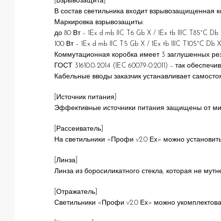
[Взрывозащита]
В состав светильника входит взрывозащищенная к
Маркировка взрывозащиты:
до 80 Вт – 1Ex d mb IIC T6 Gb X / 1Ex tb IIIC T85°C Db
100 Вт – 1Ex d mb IIC T5 Gb X / 1Ex tb IIIC T105°C Db 
Коммутационная коробка имеет 3 заглушенных ре
ГОСТ 31610.0-2014 (IEC 60079-0:2011) – так обеспеч
Кабельные вводы заказчик устанавливает самостоя
[Источник питания]
Эффективные источники питания защищены от мик
[Рассеиватель]
На светильники «Профи v2.0 Ех» можно установить
[Линза]
Линза из боросиликатного стекла, которая не мутне
[Отражатель]
Светильники «Профи v2.0 Ех» можно укомплектова