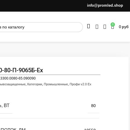
info@promled.shop
0
0
руб
0-80-П-9065Б-Ex
.3300.0080-65.090090
,
,
,
рывозащищенные
Категории
Промышленные
Профи v2.0 Ex
, ВТ
80