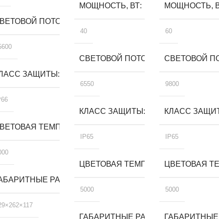
МОЩНОСТЬ, ВТ
МОЩНОСТЬ, 
ВЕТОВОЙ ПОТОК, ЛМ
40
60
5600
СВЕТОВОЙ ПОТОК, ЛМ
СВЕТОВОЙ ПО
ЛАСС ЗАЩИТЫ
6550
9800
P66
КЛАСС ЗАЩИТЫ
КЛАСС ЗАЩИ
А, К
ВЕТОВАЯ ТЕМПЕРАТУРА, К
IP65
IP65
000
ЦВЕТОВАЯ ТЕМПЕРАТУРА, К
ЦВЕТОВАЯ ТЕ
, ММ
АБАРИТНЫЕ РАЗМЕРЫ, ММ
5000
5000
29×262×117
ГАБАРИТНЫЕ РАЗМЕРЫ, ММ
ГАБАРИТНЫЕ