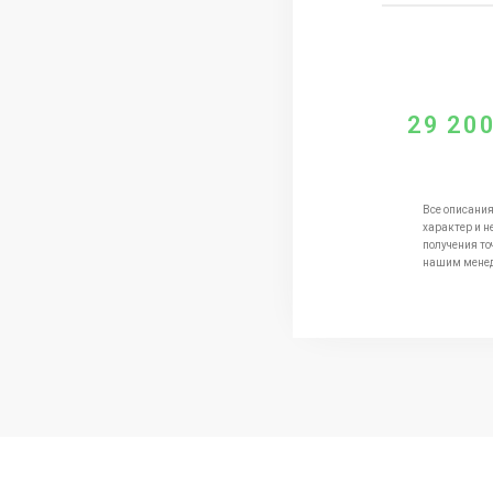
29 20
Все описания
характер и н
получения то
нашим мене