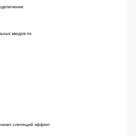
одключение.
ьных вводов по
снизит слепящий эффект.