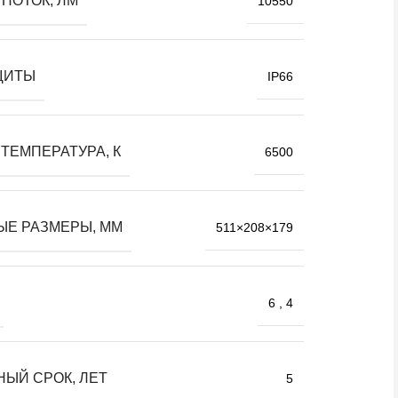
ПОТОК, ЛМ
10550
ЩИТЫ
IP66
ТЕМПЕРАТУРА, К
6500
ЫЕ РАЗМЕРЫ, ММ
511×208×179
6
,
4
НЫЙ СРОК, ЛЕТ
5