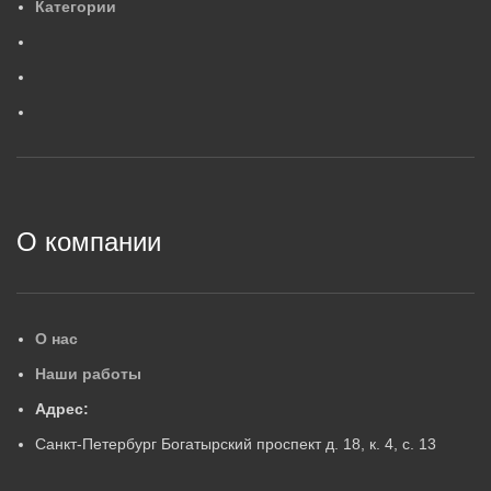
Категории
0
,
6
МАССА, КГ
ГАРАНТИЙНЫЙ СРОК, ЛЕ
Г
ГАРАНТИЙНЫЙ СРОК, ЛЕТ
5
5
2
О компании
О нас
Наши работы
Адрес:
Санкт-Петербург Богатырский проспект д. 18, к. 4, с. 13