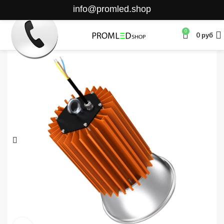
info@promled.shop
0
0
руб