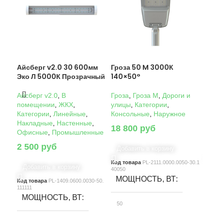
Айсберг v2.0 30 600мм
Гроза 50 M 3000К
Гро
Эко Л 5000К Прозрачный
140×50°
14
Айсберг v2.0
,
В
Гроза
,
Гроза M
,
Дороги и
Гро
помещении
,
ЖКХ
,
улицы
,
Категории
,
ули
Категории
,
Линейные
,
Консольные
,
Наружное
Кон
Накладные
,
Настенные
,
18 800
руб
22
Офисные
,
Промышленные
2 500
руб
Добавить в корзину
Д
Код товара
PL-2111.0000.0050-30.1
Код
Добавить в корзину
40050
4005
МОЩНОСТЬ, ВТ
М
Код товара
PL-1409.0600.0030-50.
111111
МОЩНОСТЬ, ВТ
50
10