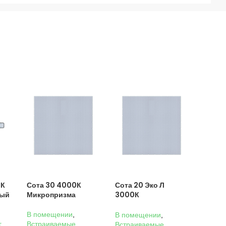
0К
Сота 30 4000К
Сота 20 Эко Л
ный
Микропризма
3000К
Микропризма
В помещении
,
В помещении
,
г
,
Встраиваемые
,
Встраиваемые
,