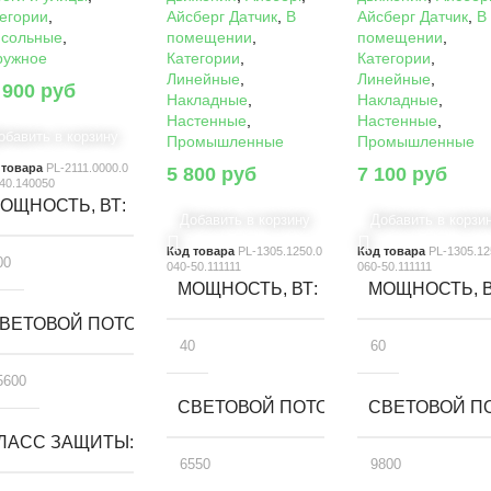
егории
,
Айсберг Датчик
,
В
Айсберг Датчик
,
В
нсольные
,
помещении
,
помещении
,
ружное
Категории
,
Категории
,
Линейные
,
Линейные
,
 900
руб
Накладные
,
Накладные
,
Настенные
,
Настенные
,
обавить в корзину
Промышленные
Промышленные
 товара
PL-2111.0000.0
5 800
руб
7 100
руб
40.140050
ОЩНОСТЬ, ВТ
Добавить в корзину
Добавить в корзи
Код товара
PL-1305.1250.0
Код товара
PL-1305.12
00
040-50.111111
060-50.111111
МОЩНОСТЬ, ВТ
МОЩНОСТЬ, 
ВЕТОВОЙ ПОТОК, ЛМ
40
60
5600
СВЕТОВОЙ ПОТОК, ЛМ
СВЕТОВОЙ ПО
ЛАСС ЗАЩИТЫ
6550
9800