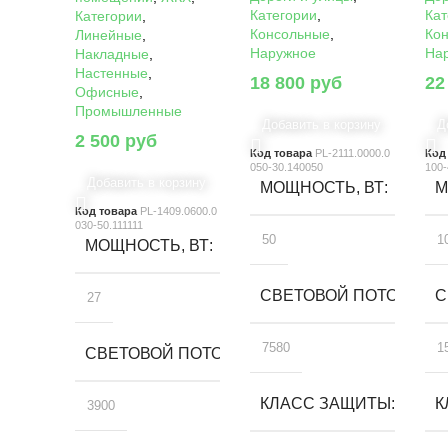
Категории
,
Кат
Категории
,
Консольные
,
Ко
Линейные
,
Наружное
На
Накладные
,
Настенные
,
18 800
руб
22
Офисные
,
Промышленные
Добавить в корзину
Д
2 500
руб
Код товара
PL-2111.0000.0
Код
050-30.140050
100-
Добавить в корзину
МОЩНОСТЬ, ВТ
М
Код товара
PL-1409.0600.0
030-50.111111
50
1
МОЩНОСТЬ, ВТ
СВЕТОВОЙ ПОТОК, ЛМ
С
27
7580
1
СВЕТОВОЙ ПОТОК, ЛМ
КЛАСС ЗАЩИТЫ
К
3900