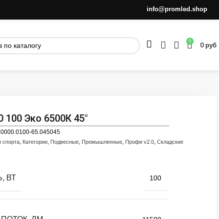
info@promled.shop
0
0
руб
0 100 Эко 6500К 45°
.0000.0100-65.045045
,
,
,
,
,
я спорта
Категории
Подвесные
Промышленные
Профи v2.0
Складские
, ВТ
100