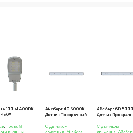
оза 100 M 4000К
Айсберг 40 5000К
Айсберг 60 500
0×50°
Датчик Прозрачный
Датчик Прозрач
за
,
Гроза M
,
C датчиком
C датчиком
оги и улицы
,
движения
,
Айсберг
,
движения
,
Айсбер