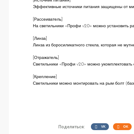
[Источник питания]
Эффективные источники питания защищены от мик
[Рассеиватель]
На светильники «Профи v2.0» можно установить ра
[Линза]
Линза из боросиликатного стекла, которая не мутне
[Отражатель]
Светильники «Профи v2.0» можно укомплектовать 
[Крепление]
Светильники можно монтировать на рым-болт (баз
Поделиться:
VK
OK