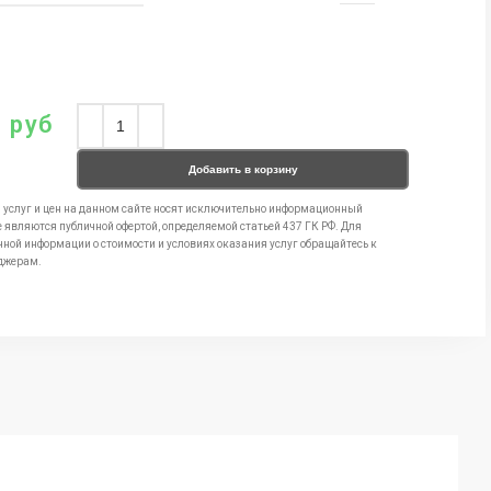
0
руб
Добавить в корзину
 услуг и цен на данном сайте носят исключительно информационный
е являются публичной офертой, определяемой статьей 437 ГК РФ. Для
чной информации о стоимости и условиях оказания услуг обращайтесь к
джерам.