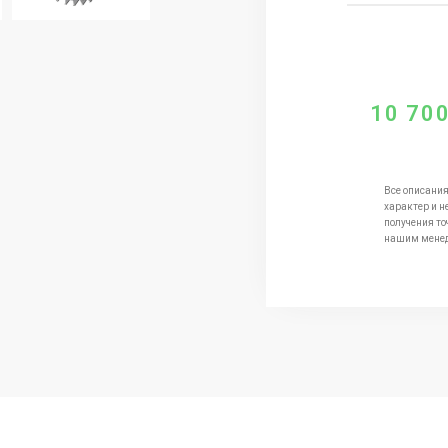
10 70
Все описания
характер и н
получения то
нашим мене