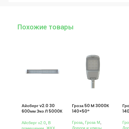
Похожие товары
Айсберг v2.0 30
Гроза 50 M 3000К
Гр
600мм Эко Л 5000К
140×50°
14
Прозрачный
Гроза
,
Гроза M
,
Гро
Айсберг v2.0
,
В
Дороги и улицы
,
Дор
помещении
,
ЖКХ
,