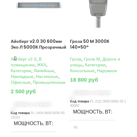
Айсберг v2.0 30 600мм
Гроза 50 M 3000К
Гро
Эко Л 5000К Прозрачный
140×50°
14
Айсберг v2.0
,
В
Гроза
,
Гроза M
,
Дороги и
Гро
помещении
,
ЖКХ
,
улицы
,
Категории
,
ули
Категории
,
Линейные
,
Консольные
,
Наружное
Кон
Накладные
,
Настенные
,
18 800
руб
22
Офисные
,
Промышленные
2 500
руб
Добавить в корзину
Д
Код товара
PL-2111.0000.0050-30.1
Код
Добавить в корзину
40050
4005
МОЩНОСТЬ, ВТ
М
Код товара
PL-1409.0600.0030-50.
111111
МОЩНОСТЬ, ВТ
50
10