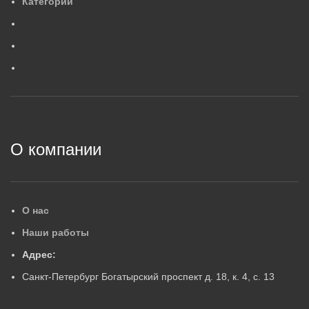
Категории
0
,
6
МАССА, КГ
ГАРАНТИЙНЫЙ СРОК, ЛЕ
Г
ГАРАНТИЙНЫЙ СРОК, ЛЕТ
5
5
2
О компании
О нас
Наши работы
Адрес:
Санкт-Петербург Богатырский проспект д. 18, к. 4, с. 13