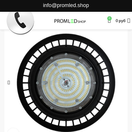
info@promled.shop
0
0
руб