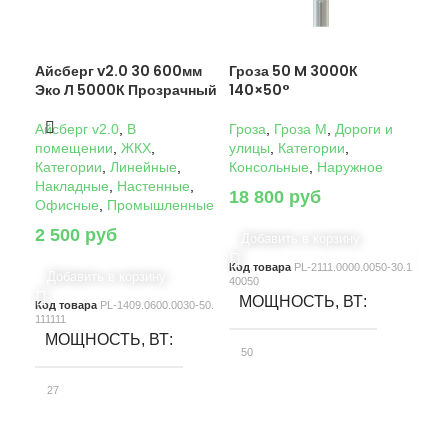
Айсберг v2.0 30 600мм
Гроза 50 M 3000К
Гро
Эко Л 5000К Прозрачный
140×50°
14
Айсберг v2.0
,
В
Гроза
,
Гроза M
,
Дороги и
Гро
помещении
,
ЖКХ
,
улицы
,
Категории
,
ули
Категории
,
Линейные
,
Консольные
,
Наружное
Кон
Накладные
,
Настенные
,
18 800
руб
22
Офисные
,
Промышленные
2 500
руб
Добавить в корзину
Д
Код товара
PL-2111.0000.0050-30.1
Код
Добавить в корзину
40050
4005
МОЩНОСТЬ, ВТ
М
Код товара
PL-1409.0600.0030-50.
111111
МОЩНОСТЬ, ВТ
50
10
27
СВЕТОВОЙ ПОТОК, ЛМ
С
СВЕТОВОЙ ПОТОК, ЛМ