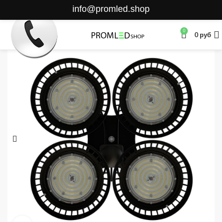
info@promled.shop
0
0
руб