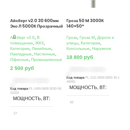
Айсберг v2.0 30 600мм
Гроза 50 M 3000К
Гро
Эко Л 5000К Прозрачный
140×50°
14
Айсберг v2.0
,
В
Гроза
,
Гроза M
,
Дороги и
Гро
помещении
,
ЖКХ
,
улицы
,
Категории
,
ули
Категории
,
Линейные
,
Консольные
,
Наружное
Кон
Накладные
,
Настенные
,
18 800
руб
22
Офисные
,
Промышленные
2 500
руб
Добавить в корзину
Д
Код товара
PL-2111.0000.0050-30.1
Код
Добавить в корзину
40050
4005
МОЩНОСТЬ, ВТ
М
Код товара
PL-1409.0600.0030-50.
111111
МОЩНОСТЬ, ВТ
50
10
27
СВЕТОВОЙ ПОТОК, ЛМ
С
СВЕТОВОЙ ПОТОК, ЛМ