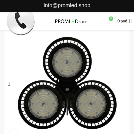
info@promled.shop
0
0
руб