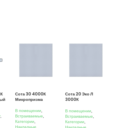
0К
Сота 30 4000К
Сота 20 Эко Л
ный
Микропризма
3000К
Микропризма
В помещении
,
В помещении
,
г
,
Встраиваемые
,
Встраиваемые
,
Категории
,
Категории
,
Накладные
,
Накладные
,