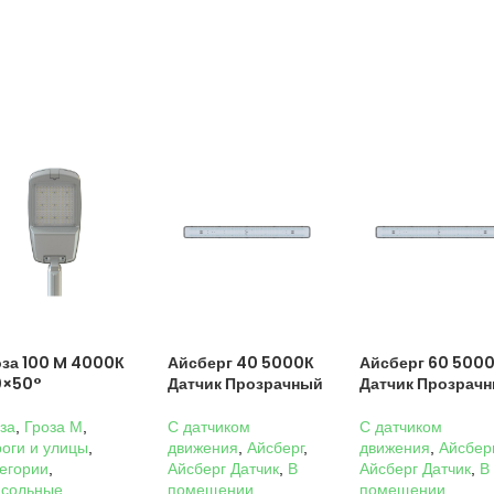
оза 100 M 4000К
Айсберг 40 5000К
Айсберг 60 500
0×50°
Датчик Прозрачный
Датчик Прозрач
за
,
Гроза M
,
C датчиком
C датчиком
оги и улицы
,
движения
,
Айсберг
,
движения
,
Айсбер
егории
,
Айсберг Датчик
,
В
Айсберг Датчик
,
В
нсольные
,
помещении
,
помещении
,