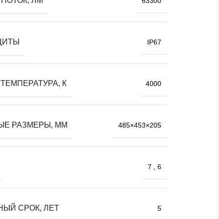
ПОТОК, ЛМ
63300
ЩИТЫ
IP67
ТЕМПЕРАТУРА, К
4000
ЫЕ РАЗМЕРЫ, ММ
485×453×205
7
,
6
НЫЙ СРОК, ЛЕТ
5