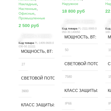
Наружное
На
Накладные
,
Настенные
,
18 800
руб
22
Офисные
,
Промышленные
Добавить в корзину
Д
2 500
руб
Код товара
PL-2111.0000.0
Код
050-30.140050
100-
Добавить в корзину
МОЩНОСТЬ, ВТ
М
Код товара
PL-1409.0600.0
030-50.111111
50
1
МОЩНОСТЬ, ВТ
СВЕТОВОЙ ПОТОК, ЛМ
С
27
7580
1
СВЕТОВОЙ ПОТОК, ЛМ
КЛАСС ЗАЩИТЫ
К
3900
IP66
I
КЛАСС ЗАЩИТЫ