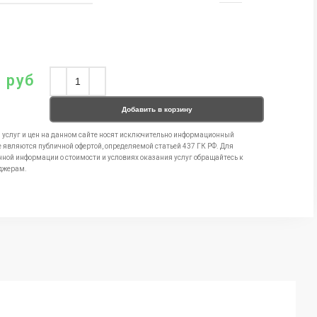
0
руб
Добавить в корзину
 услуг и цен на данном сайте носят исключительно информационный
е являются публичной офертой, определяемой статьей 437 ГК РФ. Для
чной информации о стоимости и условиях оказания услуг обращайтесь к
джерам.