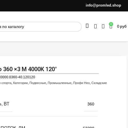
info@promled.shop
0
0
руб
 360 ×3 M 4000К 120°
.0000.0360-40.120120
,
,
,
,
,
я спорта
Категории
Подвесные
Промышленные
Профи Нео
Складские
, ВТ
360