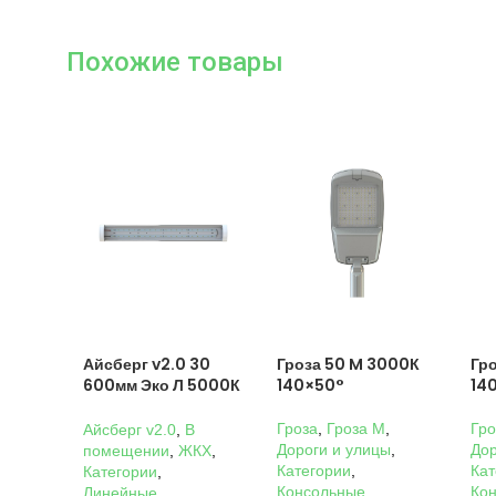
Похожие товары
Айсберг v2.0 30
Гроза 50 M 3000К
Гр
600мм Эко Л 5000К
140×50°
14
Прозрачный
Гроза
,
Гроза M
,
Гро
Айсберг v2.0
,
В
Дороги и улицы
,
Дор
помещении
,
ЖКХ
,
Категории
,
Кат
Категории
,
Консольные
,
Ко
Линейные
,