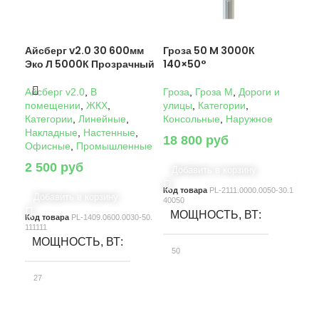
Айсберг v2.0 30 600мм
Гроза 50 M 3000К
Гро
Эко Л 5000К Прозрачный
140×50°
14
Айсберг v2.0
,
В
Гроза
,
Гроза M
,
Дороги и
Гро
помещении
,
ЖКХ
,
улицы
,
Категории
,
ули
Категории
,
Линейные
,
Консольные
,
Наружное
Кон
Накладные
,
Настенные
,
18 800
руб
22
Офисные
,
Промышленные
2 500
руб
Добавить в корзину
Д
Код товара
PL-2111.0000.0050-30.1
Код
Добавить в корзину
40050
4005
МОЩНОСТЬ, ВТ
М
Код товара
PL-1409.0600.0030-50.
111111
МОЩНОСТЬ, ВТ
50
10
27
СВЕТОВОЙ ПОТОК, ЛМ
С
СВЕТОВОЙ ПОТОК, ЛМ