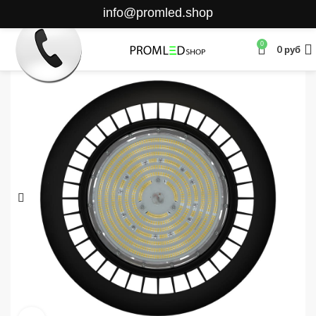
info@promled.shop
0
0
руб