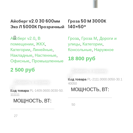
Айсберг v2.0 30 600мм
Гроза 50 M 3000К
Гро
Эко Л 5000К Прозрачный
140×50°
14
Айсберг v2.0
,
В
Гроза
,
Гроза M
,
Дороги и
Гро
помещении
,
ЖКХ
,
улицы
,
Категории
,
ули
Категории
,
Линейные
,
Консольные
,
Наружное
Кон
Накладные
,
Настенные
,
18 800
руб
22
Офисные
,
Промышленные
2 500
руб
Добавить в корзину
Д
Код товара
PL-2111.0000.0050-30.1
Код
Добавить в корзину
40050
4005
МОЩНОСТЬ, ВТ
М
Код товара
PL-1409.0600.0030-50.
111111
МОЩНОСТЬ, ВТ
50
10
27
СВЕТОВОЙ ПОТОК, ЛМ
С
СВЕТОВОЙ ПОТОК, ЛМ