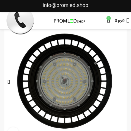
info@promled.shop
0
0
руб