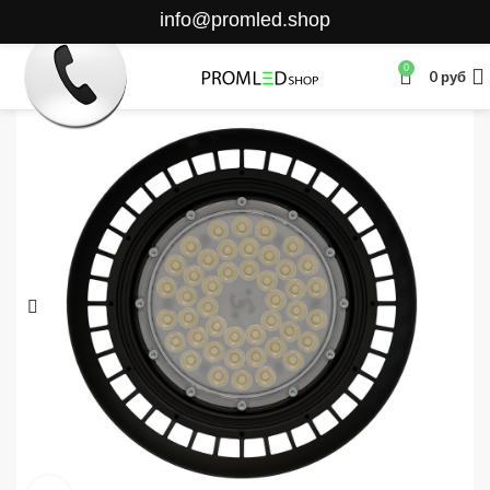
info@promled.shop
0
0
руб