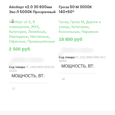
Айсберг v2.0 30 600мм
Гроза 50 M 3000К
Гро
Эко Л 5000К Прозрачный
140×50°
14
Айсберг v2.0
,
В
Гроза
,
Гроза M
,
Дороги и
Гро
помещении
,
ЖКХ
,
улицы
,
Категории
,
ули
Категории
,
Линейные
,
Консольные
,
Наружное
Кон
Накладные
,
Настенные
,
18 800
руб
22
Офисные
,
Промышленные
2 500
руб
Добавить в корзину
Д
Код товара
PL-2111.0000.0050-30.1
Код
Добавить в корзину
40050
4005
МОЩНОСТЬ, ВТ
М
Код товара
PL-1409.0600.0030-50.
111111
МОЩНОСТЬ, ВТ
50
10
27
СВЕТОВОЙ ПОТОК, ЛМ
С
СВЕТОВОЙ ПОТОК, ЛМ
7580
15