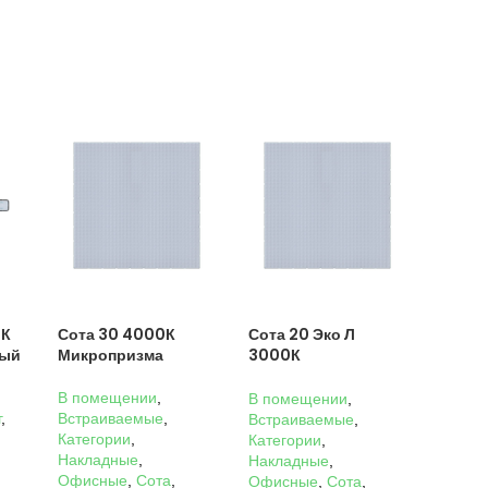
0К
Сота 30 4000К
Сота 20 Эко Л
ный
Микропризма
3000К
Микропризма
В помещении
,
В помещении
,
г
,
Встраиваемые
,
Встраиваемые
,
Категории
,
Категории
,
Накладные
,
Накладные
,
Офисные
,
Сота
,
Офисные
,
Сота
,