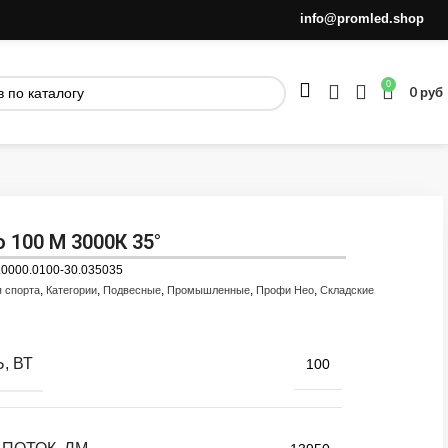
info@promled.shop
0
0
руб
 100 M 3000К 35°
.0000.0100-30.035035
,
,
,
,
,
я спорта
Категории
Подвесные
Промышленные
Профи Нео
Складские
, ВТ
100