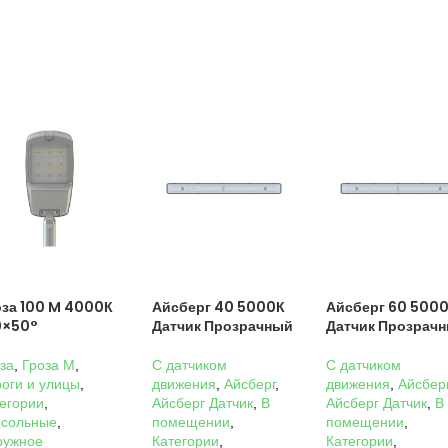
оза 100 M 4000К
Айсберг 40 5000К
Айсберг 60 500
0×50°
Датчик Прозрачный
Датчик Прозрач
за
,
Гроза M
,
C датчиком
C датчиком
оги и улицы
,
движения
,
Айсберг
,
движения
,
Айсбер
егории
,
Айсберг Датчик
,
В
Айсберг Датчик
,
В
нсольные
,
помещении
,
помещении
,
ружное
Категории
,
Категории
,