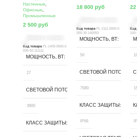
Настенные
,
18 800
руб
22
Офисные
,
Промышленные
Добавить в корзину
Д
2 500
руб
Код товара
PL-2111.0000.0
Код
050-30.140050
100-
Добавить в корзину
МОЩНОСТЬ, ВТ
М
Код товара
PL-1409.0600.0
030-50.111111
50
1
МОЩНОСТЬ, ВТ
СВЕТОВОЙ ПОТОК, ЛМ
С
27
7580
1
СВЕТОВОЙ ПОТОК, ЛМ
КЛАСС ЗАЩИТЫ
К
3900
IP66
I
КЛАСС ЗАЩИТЫ