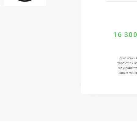
16 30
Все описания
характер и н
получения то
нашим мене