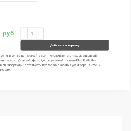
0
руб
Добавить в корзину
 услуг и цен на данном сайте носят исключительно информационный
е являются публичной офертой, определяемой статьей 437 ГК РФ. Для
чной информации о стоимости и условиях оказания услуг обращайтесь к
джерам.