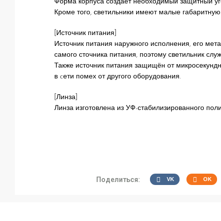
Форма корпуса создаёт необходимый защитный уго
Кроме того, светильники имеют малые габаритную 
[Источник питания]
Источник питания наружного исполнения, его мета
самого сточника питания, поэтому светильник слу
Также источник питания защищён от микросекундн
в cети помех от другого оборудования.
[Линза]
Линза изготовлена из УФ-стабилизированного поли
Поделиться:
VK
OK