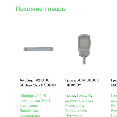
Похожие товары
Айсберг v2.0 30
Гроза 50 M 3000К
Гр
600мм Эко Л 5000К
140×50°
14
Прозрачный
Гроза
,
Гроза M
,
Гро
Айсберг v2.0
,
В
Дороги и улицы
,
Дор
помещении
,
ЖКХ
,
Категории
,
Кат
Категории
,
Консольные
,
Ко
Линейные
,
Наружное
На
Накладные
,