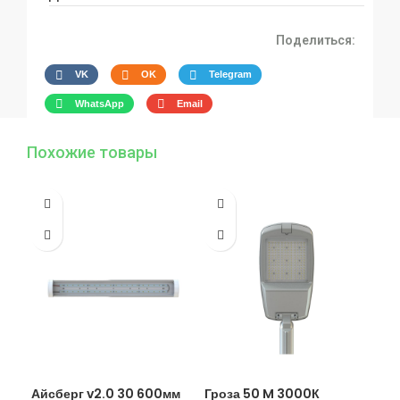
Поделиться:
VK
OK
Telegram
WhatsApp
Email
Похожие товары
Айсберг v2.0 30 600мм
Гроза 50 M 3000К
Гро