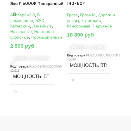
Эко Л 5000К Прозрачный
140×50°
14
Айсберг v2.0
,
В
Гроза
,
Гроза M
,
Дороги и
Гро
помещении
,
ЖКХ
,
улицы
,
Категории
,
ули
Категории
,
Линейные
,
Консольные
,
Наружное
Кон
Накладные
,
Настенные
,
18 800
руб
22
Офисные
,
Промышленные
2 500
руб
Добавить в корзину
Д
Код товара
PL-2111.0000.0050-30.1
Код
Добавить в корзину
40050
4005
МОЩНОСТЬ, ВТ
М
Код товара
PL-1409.0600.0030-50.
111111
МОЩНОСТЬ, ВТ
50
10
27
СВЕТОВОЙ ПОТОК, ЛМ
С
СВЕТОВОЙ ПОТОК, ЛМ
7580
15
3900
КЛАСС ЗАЩИТЫ
К