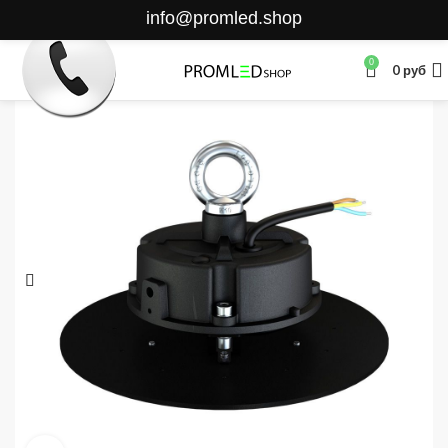
info@promled.shop
0
0
руб