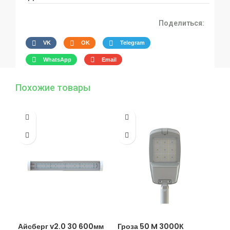
Поделиться:
VK
OK
Telegram
WhatsApp
Email
Похожие товары
Айсберг v2.0 30 600мм
Гроза 50 M 3000К
Гро