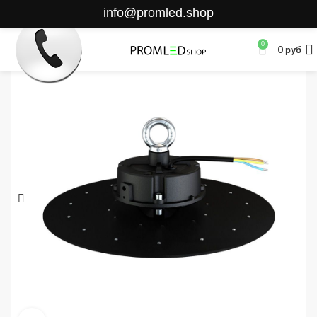
info@promled.shop
0
0
руб