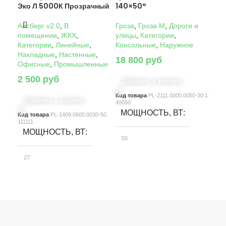
Эко Л 5000К Прозрачный
140×50°
14
Айсберг v2.0
,
В
Гроза
,
Гроза M
,
Дороги и
Гро
помещении
,
ЖКХ
,
улицы
,
Категории
,
ули
Категории
,
Линейные
,
Консольные
,
Наружное
Кон
Накладные
,
Настенные
,
18 800
руб
22
Офисные
,
Промышленные
2 500
руб
Добавить в корзину
Д
Код товара
PL-2111.0000.0050-30.1
Код
Добавить в корзину
40050
4005
МОЩНОСТЬ, ВТ
М
Код товара
PL-1409.0600.0030-50.
111111
МОЩНОСТЬ, ВТ
50
10
27
СВЕТОВОЙ ПОТОК, ЛМ
С
СВЕТОВОЙ ПОТОК, ЛМ
7580
15
3900
КЛАСС ЗАЩИТЫ
К