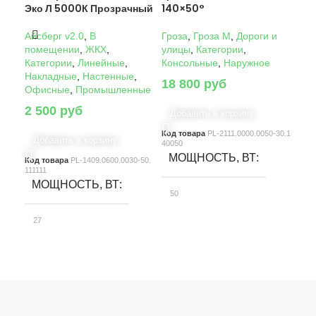
Эко Л 5000К Прозрачный
140×50°
14
Айсберг v2.0
,
В
Гроза
,
Гроза M
,
Дороги и
Гро
помещении
,
ЖКХ
,
улицы
,
Категории
,
ули
Категории
,
Линейные
,
Консольные
,
Наружное
Кон
Накладные
,
Настенные
,
18 800
руб
22
Офисные
,
Промышленные
2 500
руб
Добавить в корзину
Д
Код товара
PL-2111.0000.0050-30.1
Код
Добавить в корзину
40050
4005
МОЩНОСТЬ, ВТ
М
Код товара
PL-1409.0600.0030-50.
111111
МОЩНОСТЬ, ВТ
50
10
27
СВЕТОВОЙ ПОТОК, ЛМ
С
СВЕТОВОЙ ПОТОК, ЛМ
7580
15
3900
КЛАСС ЗАЩИТЫ
К