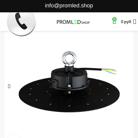
info@promled.shop
0
0
руб